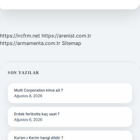
Isimleri
Nelerdir
https://ircfrm.net
https://arenist.com.tr
https://armamenta.com.tr
Sitemap
SIDEBAR
SON YAZILAR
Multi Corporation kime ait ?
Ağustos 8, 2026
Erdek feribotla kaç saat ?
Ağustos 6, 2026
Kur’an-ı Kerim hangi dildir ?