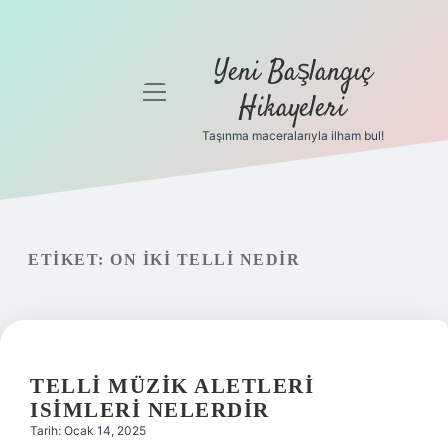
Yeni Başlangıç
menüyü
Hikayeleri
aç
Taşınma maceralarıyla ilham bul!
Anasayfa
Gizlilik
Politikası
ETIKET:
ON IKI TELLI NEDIR
Yasal Uyarı
Hakkımızda
TELLI MÜZIK ALETLERI
ISIMLERI NELERDIR
Tarih: Ocak 14, 2025