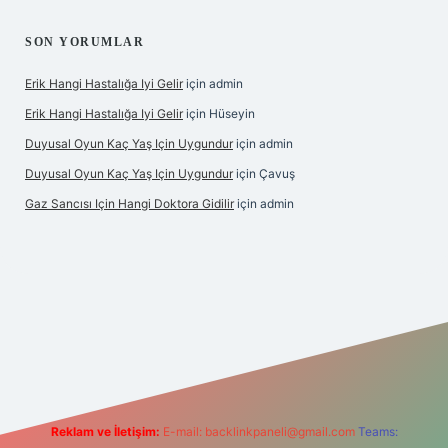
SON YORUMLAR
Erik Hangi Hastalığa Iyi Gelir
için
admin
Erik Hangi Hastalığa Iyi Gelir
için
Hüseyin
Duyusal Oyun Kaç Yaş Için Uygundur
için
admin
Duyusal Oyun Kaç Yaş Için Uygundur
için
Çavuş
Gaz Sancısı Için Hangi Doktora Gidilir
için
admin
etexper.xyz/
Reklam ve İletişim:
E-mail:
backlinkpaneli@gmail.com
Teams: