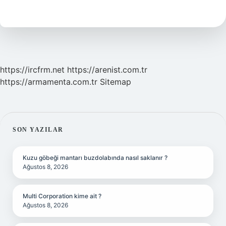
Ne
Kadar
https://ircfrm.net
https://arenist.com.tr
https://armamenta.com.tr
Sitemap
SIDEBAR
SON YAZILAR
Kuzu göbeği mantarı buzdolabında nasıl saklanır ?
Ağustos 8, 2026
Multi Corporation kime ait ?
Ağustos 8, 2026