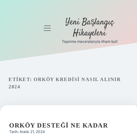
Yeni Başlangıç
menüyü
Hikayeleri
aç
Taşınma maceralarıyla ilham bul!
Anasayfa
Gizlilik
Politikası
ETIKET:
ORKÖY KREDISI NASIL ALINIR
Yasal Uyarı
2024
Hakkımızda
ORKÖY DESTEĞI NE KADAR
Tarih: Aralık 21, 2024