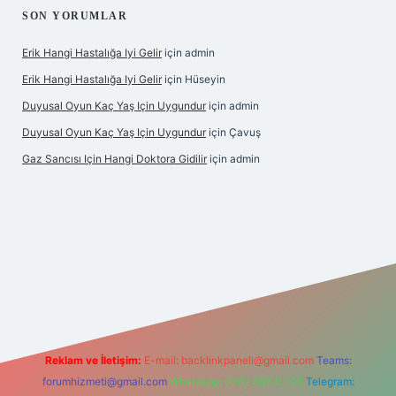
SON YORUMLAR
Erik Hangi Hastalığa Iyi Gelir
için
admin
Erik Hangi Hastalığa Iyi Gelir
için
Hüseyin
Duyusal Oyun Kaç Yaş Için Uygundur
için
admin
Duyusal Oyun Kaç Yaş Için Uygundur
için
Çavuş
Gaz Sancısı Için Hangi Doktora Gidilir
için
admin
texper.xyz/
Reklam ve İletişim:
E-mail:
backlinkpaneli@gmail.com
Teams:
forumhizmeti@gmail.com
Whatsapp: 0262 606 0 726
Telegram: