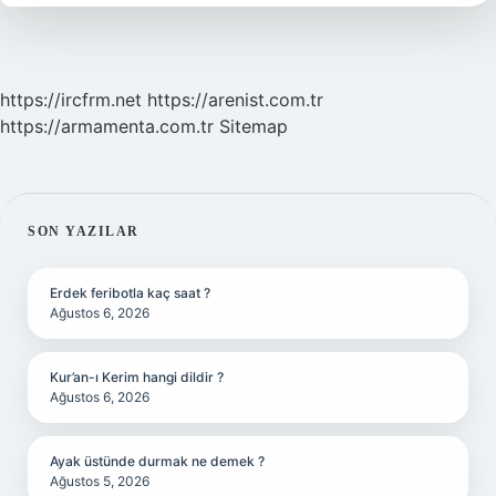
2024
https://ircfrm.net
https://arenist.com.tr
https://armamenta.com.tr
Sitemap
SIDEBAR
SON YAZILAR
Erdek feribotla kaç saat ?
Ağustos 6, 2026
Kur’an-ı Kerim hangi dildir ?
Ağustos 6, 2026
Ayak üstünde durmak ne demek ?
Ağustos 5, 2026