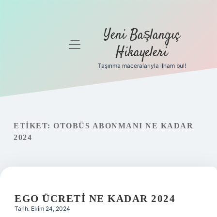
Yeni Başlangıç
menüyü
Hikayeleri
aç
Taşınma maceralarıyla ilham bul!
Anasayfa
Gizlilik
Politikası
ETIKET:
OTOBÜS ABONMANI NE KADAR
Yasal Uyarı
2024
Hakkımızda
EGO ÜCRETI NE KADAR 2024
Tarih: Ekim 24, 2024