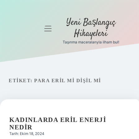
Yeni Başlangıç
menüyü
Hikayeleri
aç
Taşınma maceralarıyla ilham bul!
Anasayfa
Gizlilik
Politikası
ETIKET:
PARA ERIL MI DIŞIL MI
Yasal Uyarı
Hakkımızda
KADINLARDA ERIL ENERJI
NEDIR
Tarih: Ekim 18, 2024