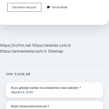
Kadınlarda
Devamını okuyun
Yorum Bırak
Eril
Enerji
Nedir
https://ircfrm.net
https://arenist.com.tr
https://armamenta.com.tr
Sitemap
SIDEBAR
SON YAZILAR
Kuzu göbeği mantarı buzdolabında nasıl saklanır ?
Ağustos 8, 2026
Multi Corporation kime ait ?