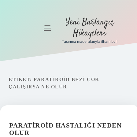
Yeni Başlangıç
menüyü
Hikayeleri
aç
Taşınma maceralarıyla ilham bul!
Anasayfa
Gizlilik
Politikası
ETIKET:
PARATIROID BEZI ÇOK
Yasal Uyarı
ÇALIŞIRSA NE OLUR
Hakkımızda
PARATIROID HASTALIĞI NEDEN
OLUR