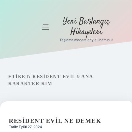
Yeni Başlangıç
menüyü
Hikayeleri
aç
Taşınma maceralarıyla ilham bul!
Anasayfa
Gizlilik
Politikası
ETIKET:
RESIDENT EVIL 9 ANA
Yasal Uyarı
KARAKTER KIM
Hakkımızda
RESIDENT EVIL NE DEMEK
Tarih: Eylül 27, 2024