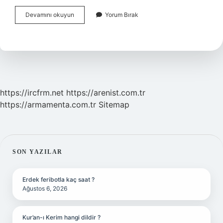
Resident
Devamını okuyun
Yorum Bırak
Evil
Ne
Demek
https://ircfrm.net
https://arenist.com.tr
https://armamenta.com.tr
Sitemap
SIDEBAR
SON YAZILAR
Erdek feribotla kaç saat ?
Ağustos 6, 2026
Kur’an-ı Kerim hangi dildir ?