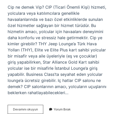
Cip ne demek Vip? CIP (Ticari Önemli Kişi) hizmeti,
yolculara veya katılımcılara genellikle
havaalanlarında ve bazı özel etkinliklerde sunulan
özel hizmetler sağlayan bir hizmet türüdür. Bu
hizmetin amacı, yolcular için havaalanı deneyimini
daha konforlu ve stressiz hale getirmektir. Cip ye
kimler girebilir? THY Jeep Lounge’a Türk Hava
Yolları (THY), Elite ve Elite Plus kart sahibi yolcular
bir misafir veya aile üyeleriyle (eş ve çocuklar)
giriş yapabilirken, Star Alliance Gold Kart sahibi
yolcular ise bir misafirle İstanbul Lounge’a giriş
yapabilir. Business Class’ta seyahat eden yolcular
lounge’a ücretsiz girebilir. Iç hatlar CIP salonu ne
demek? CIP salonlarının amacı, yolcuların uçuşlarını
beklerken rahatlayabilecekleri…
Vip
Devamını okuyun
Yorum Bırak
Ve