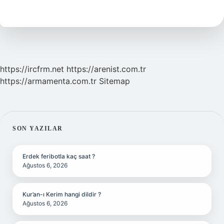
Cip
Ne
Demek
https://ircfrm.net
https://arenist.com.tr
https://armamenta.com.tr
Sitemap
SIDEBAR
SON YAZILAR
Erdek feribotla kaç saat ?
Ağustos 6, 2026
Kur’an-ı Kerim hangi dildir ?
Ağustos 6, 2026