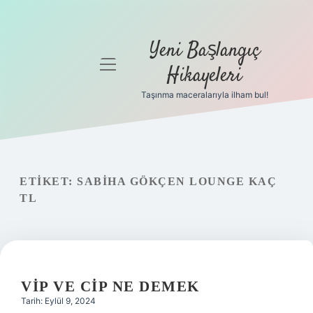
Yeni Başlangıç
menüyü
Hikayeleri
aç
Taşınma maceralarıyla ilham bul!
Anasayfa
Gizlilik
Politikası
ETIKET:
SABIHA GÖKÇEN LOUNGE KAÇ
Yasal Uyarı
TL
Hakkımızda
VIP VE CIP NE DEMEK
Tarih: Eylül 9, 2024