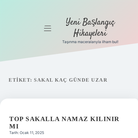
Yeni Başlangıç
menüyü
Hikayeleri
aç
Taşınma maceralarıyla ilham bul!
Anasayfa
Gizlilik
Politikası
ETIKET:
SAKAL KAÇ GÜNDE UZAR
Yasal Uyarı
Hakkımızda
TOP SAKALLA NAMAZ KILINIR
MI
Tarih: Ocak 11, 2025