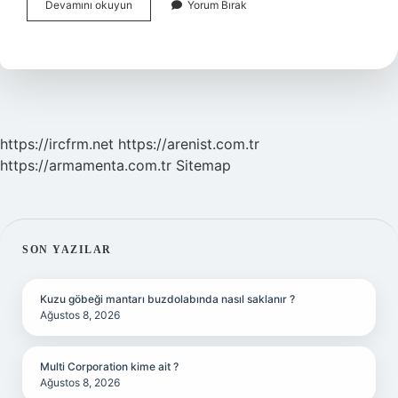
Top
Devamını okuyun
Yorum Bırak
Sakalla
Namaz
Kılınır
Mı
https://ircfrm.net
https://arenist.com.tr
https://armamenta.com.tr
Sitemap
SIDEBAR
SON YAZILAR
Kuzu göbeği mantarı buzdolabında nasıl saklanır ?
Ağustos 8, 2026
Multi Corporation kime ait ?
Ağustos 8, 2026