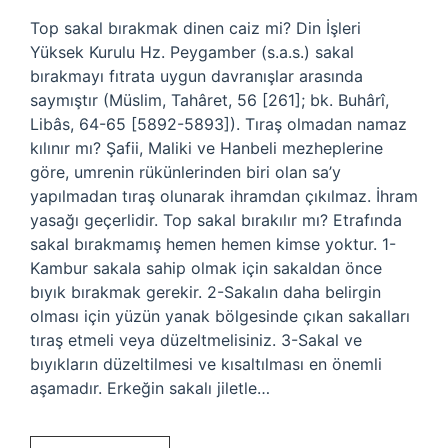
Top sakal bırakmak dinen caiz mi? Din İşleri
Yüksek Kurulu Hz. Peygamber (s.a.s.) sakal
bırakmayı fıtrata uygun davranışlar arasında
saymıştır (Müslim, Tahâret, 56 [261]; bk. Buhârî,
Libâs, 64-65 [5892-5893]). Tıraş olmadan namaz
kılınır mı? Şafii, Maliki ve Hanbeli mezheplerine
göre, umrenin rükünlerinden biri olan sa’y
yapılmadan tıraş olunarak ihramdan çıkılmaz. İhram
yasağı geçerlidir. Top sakal bırakılır mı? Etrafında
sakal bırakmamış hemen hemen kimse yoktur. 1-
Kambur sakala sahip olmak için sakaldan önce
bıyık bırakmak gerekir. 2-Sakalın daha belirgin
olması için yüzün yanak bölgesinde çıkan sakalları
tıraş etmeli veya düzeltmelisiniz. 3-Sakal ve
bıyıkların düzeltilmesi ve kısaltılması en önemli
aşamadır. Erkeğin sakalı jiletle…