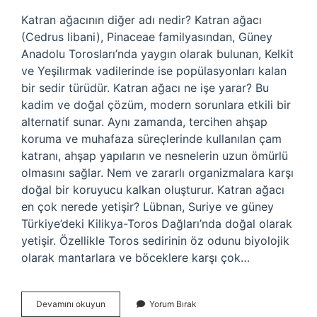
Katran ağacının diğer adı nedir? Katran ağacı
(Cedrus libani), Pinaceae familyasından, Güney
Anadolu Torosları’nda yaygın olarak bulunan, Kelkit
ve Yeşilırmak vadilerinde ise popülasyonları kalan
bir sedir türüdür. Katran ağacı ne işe yarar? Bu
kadim ve doğal çözüm, modern sorunlara etkili bir
alternatif sunar. Aynı zamanda, tercihen ahşap
koruma ve muhafaza süreçlerinde kullanılan çam
katranı, ahşap yapıların ve nesnelerin uzun ömürlü
olmasını sağlar. Nem ve zararlı organizmalara karşı
doğal bir koruyucu kalkan oluşturur. Katran ağacı
en çok nerede yetişir? Lübnan, Suriye ve güney
Türkiye’deki Kilikya-Toros Dağları’nda doğal olarak
yetişir. Özellikle Toros sedirinin öz odunu biyolojik
olarak mantarlara ve böceklere karşı çok…
Katran
Devamını okuyun
Yorum Bırak
Ağacı