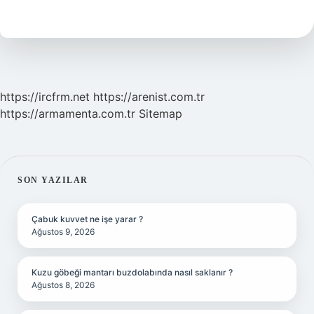
Nasıl
Bir
Ağaç
https://ircfrm.net
https://arenist.com.tr
https://armamenta.com.tr
Sitemap
SIDEBAR
SON YAZILAR
Çabuk kuvvet ne işe yarar ?
Ağustos 9, 2026
Kuzu göbeği mantarı buzdolabında nasıl saklanır ?
Ağustos 8, 2026