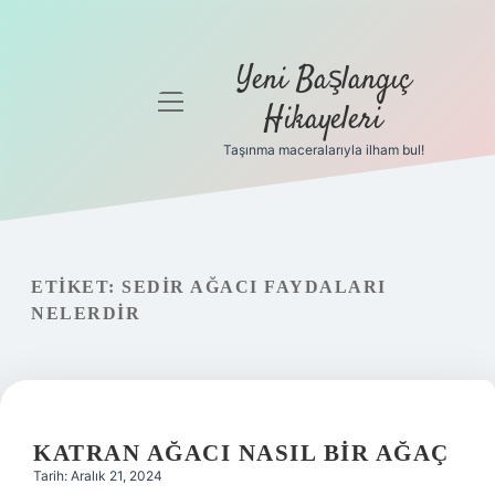
Yeni Başlangıç
menüyü
Hikayeleri
aç
Taşınma maceralarıyla ilham bul!
Anasayfa
Gizlilik
Politikası
ETIKET:
SEDIR AĞACI FAYDALARI
Yasal Uyarı
NELERDIR
Hakkımızda
KATRAN AĞACI NASIL BIR AĞAÇ
Tarih: Aralık 21, 2024