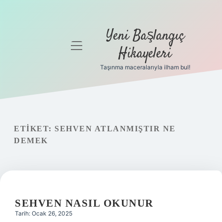
Yeni Başlangıç
menüyü
Hikayeleri
aç
Taşınma maceralarıyla ilham bul!
Anasayfa
Gizlilik
Politikası
ETIKET:
SEHVEN ATLANMIŞTIR NE
Yasal Uyarı
DEMEK
Hakkımızda
SEHVEN NASIL OKUNUR
Tarih: Ocak 26, 2025