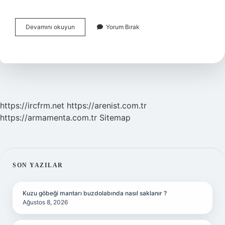
Sehven
Devamını okuyun
Yorum Bırak
Nasıl
Okunur
https://ircfrm.net
https://arenist.com.tr
https://armamenta.com.tr
Sitemap
SIDEBAR
SON YAZILAR
Kuzu göbeği mantarı buzdolabında nasıl saklanır ?
Ağustos 8, 2026