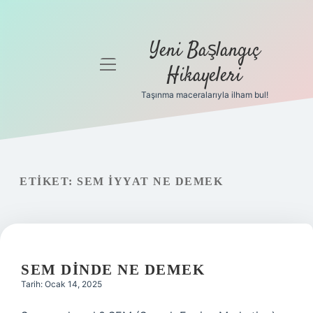
Yeni Başlangıç
menüyü
Hikayeleri
aç
Taşınma maceralarıyla ilham bul!
Anasayfa
Gizlilik
Politikası
ETIKET:
SEM IYYAT NE DEMEK
Yasal Uyarı
Hakkımızda
SEM DINDE NE DEMEK
Tarih: Ocak 14, 2025