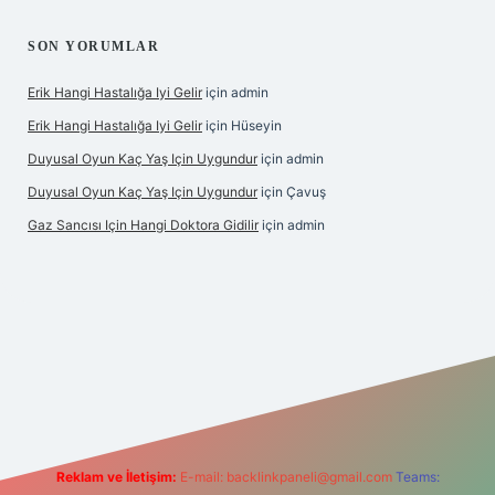
SON YORUMLAR
Erik Hangi Hastalığa Iyi Gelir
için
admin
Erik Hangi Hastalığa Iyi Gelir
için
Hüseyin
Duyusal Oyun Kaç Yaş Için Uygundur
için
admin
Duyusal Oyun Kaç Yaş Için Uygundur
için
Çavuş
Gaz Sancısı Için Hangi Doktora Gidilir
için
admin
texper.xyz/
Reklam ve İletişim:
E-mail:
backlinkpaneli@gmail.com
Teams: