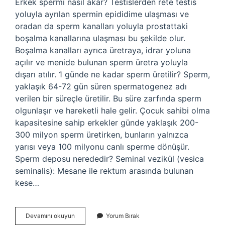
Erkek spermi nasıl akar? Testislerden rete testis
yoluyla ayrılan spermin epididime ulaşması ve
oradan da sperm kanalları yoluyla prostattaki
boşalma kanallarına ulaşması bu şekilde olur.
Boşalma kanalları ayrıca üretraya, idrar yoluna
açılır ve menide bulunan sperm üretra yoluyla
dışarı atılır. 1 günde ne kadar sperm üretilir? Sperm,
yaklaşık 64-72 gün süren spermatogenez adı
verilen bir süreçle üretilir. Bu süre zarfında sperm
olgunlaşır ve hareketli hale gelir. Çocuk sahibi olma
kapasitesine sahip erkekler günde yaklaşık 200-
300 milyon sperm üretirken, bunların yalnızca
yarısı veya 100 milyonu canlı sperme dönüşür.
Sperm deposu nerededir? Seminal vezikül (vesica
seminalis): Mesane ile rektum arasında bulunan
kese…
Erkek
Devamını okuyun
Yorum Bırak
Spermi