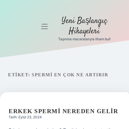
Yeni Başlangıç
menüyü
Hikayeleri
aç
Taşınma maceralarıyla ilham bul!
Anasayfa
Gizlilik
Politikası
ETIKET:
SPERMI EN ÇOK NE ARTIRIR
Yasal Uyarı
Hakkımızda
ERKEK SPERMI NEREDEN GELIR
Tarih: Eylül 23, 2024