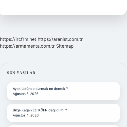
Nereden
Gelir
https://ircfrm.net
https://arenist.com.tr
https://armamenta.com.tr
Sitemap
SIDEBAR
SON YAZILAR
Ayak üstünde durmak ne demek ?
Ağustos 5, 2026
Bilge Kağan Etil KÖFN dağıldı mı ?
Ağustos 4, 2026