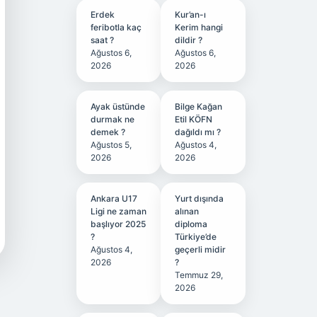
Erdek
Kur’an-ı
feribotla kaç
Kerim hangi
saat ?
dildir ?
Ağustos 6,
Ağustos 6,
2026
2026
Ayak üstünde
Bilge Kağan
durmak ne
Etil KÖFN
demek ?
dağıldı mı ?
Ağustos 5,
Ağustos 4,
2026
2026
Ankara U17
Yurt dışında
Ligi ne zaman
alınan
başlıyor 2025
diploma
?
Türkiye’de
Ağustos 4,
geçerli midir
2026
?
Temmuz 29,
2026