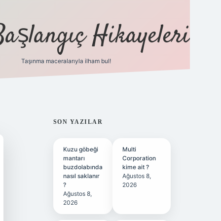
Başlangıç Hikayeleri
Taşınma maceralarıyla ilham bul!
ilbet
vd casino
vdcasino
https://www.betexper.xyz
SIDEBAR
SON YAZILAR
Kuzu göbeği
Multi
mantarı
Corporation
buzdolabında
kime ait ?
nasıl saklanır
Ağustos 8,
?
2026
Ağustos 8,
2026