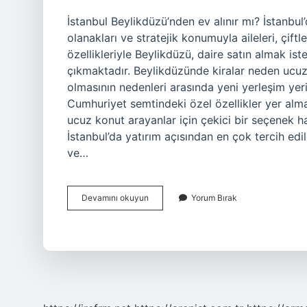
İstanbul Beylikdüzü’nden ev alınır mı? İstanbu
olanakları ve stratejik konumuyla aileleri, çiftle
özellikleriyle Beylikdüzü, daire satın almak ist
çıkmaktadır. Beylikdüzünde kiralar neden ucuz
olmasının nedenleri arasında yeni yerleşim yeri,
Cumhuriyet semtindeki özel özellikler yer alma
ucuz konut arayanlar için çekici bir seçenek hal
İstanbul’da yatırım açısından en çok tercih edi
ve…
Beylikdüzü
Devamını okuyun
Yorum Bırak
Yatırım
Için
Uygun
Mu