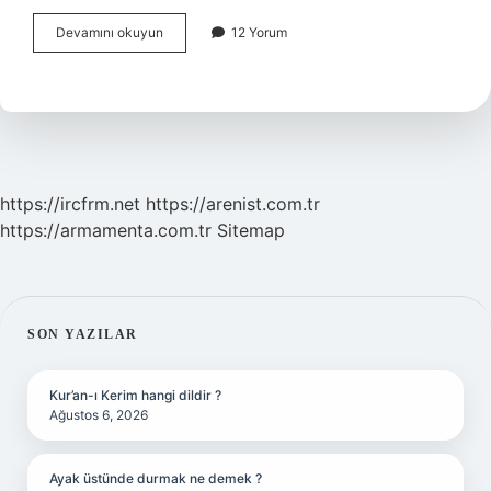
Gaz
Devamını okuyun
12 Yorum
Sancısı
Için
Hangi
Doktora
Gidilir
https://ircfrm.net
https://arenist.com.tr
https://armamenta.com.tr
Sitemap
SIDEBAR
SON YAZILAR
Kur’an-ı Kerim hangi dildir ?
Ağustos 6, 2026
Ayak üstünde durmak ne demek ?