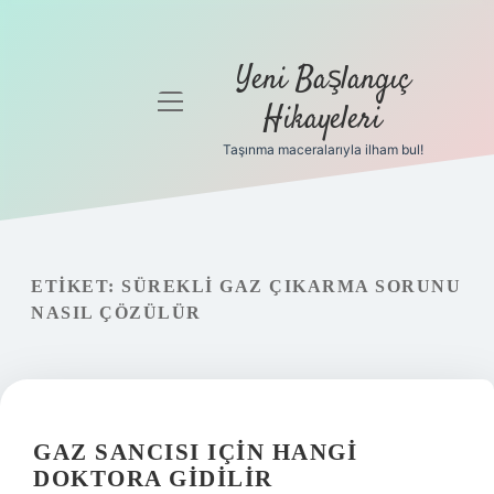
Yeni Başlangıç
menüyü
Hikayeleri
aç
Taşınma maceralarıyla ilham bul!
Anasayfa
Gizlilik
Politikası
ETIKET:
SÜREKLI GAZ ÇIKARMA SORUNU
Yasal Uyarı
NASIL ÇÖZÜLÜR
Hakkımızda
GAZ SANCISI IÇIN HANGI
DOKTORA GIDILIR