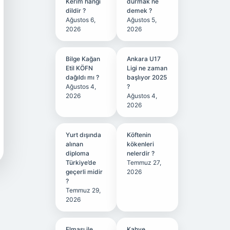
Kerim hangi
durmak ne
dildir ?
demek ?
Ağustos 6,
Ağustos 5,
2026
2026
Bilge Kağan
Ankara U17
Etil KÖFN
Ligi ne zaman
dağıldı mı ?
başlıyor 2025
Ağustos 4,
?
2026
Ağustos 4,
2026
Yurt dışında
Köftenin
alınan
kökenleri
diploma
nelerdir ?
Türkiye’de
Temmuz 27,
geçerli midir
2026
?
Temmuz 29,
2026
Elması ile
Kahve