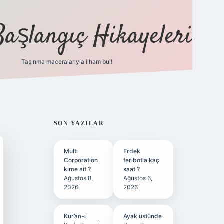
Başlangıç Hikayeleri
Taşınma maceralarıyla ilham bul!
ilbet
vd casino
vdcasino
https://www.betexper.xy
SIDEBAR
SON YAZILAR
Multi
Erdek
Corporation
feribotla kaç
kime ait ?
saat ?
Ağustos 8,
Ağustos 6,
2026
2026
Kur’an-ı
Ayak üstünde