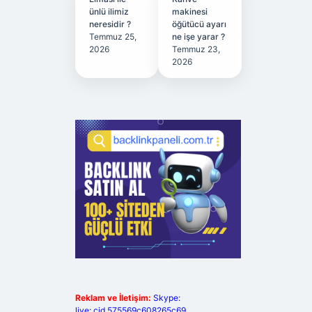
ünlü ilimiz
makinesi
neresidir ?
öğütücü ayarı
Temmuz 25,
ne işe yarar ?
2026
Temmuz 23,
2026
Reklam ve İletişim:
Skype:
live:.cid.575569c608265c69