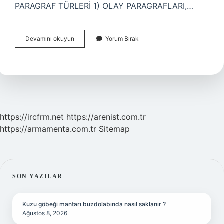
PARAGRAF TÜRLERİ 1) OLAY PARAGRAFLARI,…
Çözümleme
Devamını okuyun
Yorum Bırak
Paragrafı
Nedir
Örnek
https://ircfrm.net
https://arenist.com.tr
https://armamenta.com.tr
Sitemap
SIDEBAR
SON YAZILAR
Kuzu göbeği mantarı buzdolabında nasıl saklanır ?
Ağustos 8, 2026