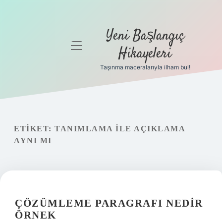
Yeni Başlangıç
menüyü
Hikayeleri
aç
Taşınma maceralarıyla ilham bul!
Anasayfa
Gizlilik
Politikası
ETIKET:
TANIMLAMA ILE AÇIKLAMA
Yasal Uyarı
AYNI MI
Hakkımızda
ÇÖZÜMLEME PARAGRAFI NEDIR
ÖRNEK