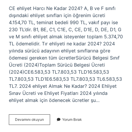
CE ehliyet Harcı Ne Kadar 2024? A, B ve F sınıfı
dışındaki ehliyet sınıfları için öğrenim ücreti
4.154,70 TL, teminat bedeli 990 TL, vakıf payı ise
230 TL’dir. B1, BE, C1, C1E, C, CE, D1E, D, DE, D1, G
ve M sınıfı ehliyet almak isteyenler toplam 5.374,70
TL ödemelidir. Tır ehliyeti ne kadar 2024? 2024
yılında sürücü adayının ehliyet sınıflarına göre
ödemesi gereken tüm ücretlerSürücü Belgesi Sınıf
Ücreti (2024)Toplam Sürücü Belgesi Ücreti
(2024)CE6.583,53 TL7.803,53 TLD16.583,53
TL7.803,53 TLD1E6.583,53 TL7.803,53 TL6.583,53
TL7. 2024 ehliyet Almak Ne Kadar? 2024 Ehliyet
Sınav Ücreti ve Ehliyet Fiyatları 2024 yılında
ehliyet almak için ödenecek ücretler şu…
Ce
Devamını okuyun
Yorum Bırak
Ehliyet
Vergisi