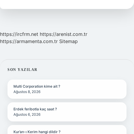
Ne
Kadar
2024
https://ircfrm.net
https://arenist.com.tr
https://armamenta.com.tr
Sitemap
SIDEBAR
SON YAZILAR
Multi Corporation kime ait ?
Ağustos 8, 2026
Erdek feribotla kaç saat ?
Ağustos 6, 2026
Kur’an-ı Kerim hangi dildir ?