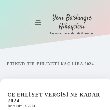
Yeni Başlangıç
menüyü
Hikayeleri
aç
Taşınma maceralarıyla ilham bul!
Anasayfa
Gizlilik
Politikası
ETIKET:
TIR EHLIYETI KAÇ LIRA 2024
Yasal Uyarı
Hakkımızda
CE EHLIYET VERGISI NE KADAR
2024
Tarih: Ekim 15, 2024