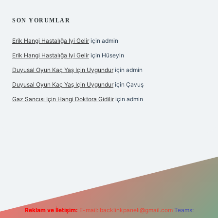
SON YORUMLAR
Erik Hangi Hastalığa Iyi Gelir
için
admin
Erik Hangi Hastalığa Iyi Gelir
için
Hüseyin
Duyusal Oyun Kaç Yaş Için Uygundur
için
admin
Duyusal Oyun Kaç Yaş Için Uygundur
için
Çavuş
Gaz Sancısı Için Hangi Doktora Gidilir
için
admin
w.betexper.xyz/
Reklam ve İletişim:
E-mail:
backlinkpaneli@gmail.com
Teams: