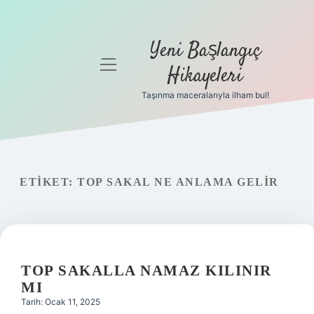
Yeni Başlangıç
menüyü
Hikayeleri
aç
Taşınma maceralarıyla ilham bul!
Anasayfa
Gizlilik
Politikası
ETIKET:
TOP SAKAL NE ANLAMA GELIR
Yasal Uyarı
Hakkımızda
TOP SAKALLA NAMAZ KILINIR
MI
Tarih: Ocak 11, 2025