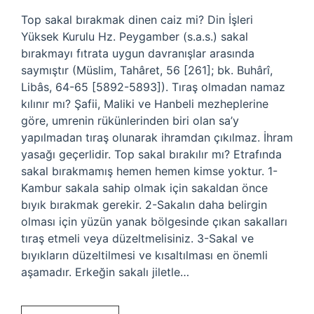
Top sakal bırakmak dinen caiz mi? Din İşleri
Yüksek Kurulu Hz. Peygamber (s.a.s.) sakal
bırakmayı fıtrata uygun davranışlar arasında
saymıştır (Müslim, Tahâret, 56 [261]; bk. Buhârî,
Libâs, 64-65 [5892-5893]). Tıraş olmadan namaz
kılınır mı? Şafii, Maliki ve Hanbeli mezheplerine
göre, umrenin rükünlerinden biri olan sa’y
yapılmadan tıraş olunarak ihramdan çıkılmaz. İhram
yasağı geçerlidir. Top sakal bırakılır mı? Etrafında
sakal bırakmamış hemen hemen kimse yoktur. 1-
Kambur sakala sahip olmak için sakaldan önce
bıyık bırakmak gerekir. 2-Sakalın daha belirgin
olması için yüzün yanak bölgesinde çıkan sakalları
tıraş etmeli veya düzeltmelisiniz. 3-Sakal ve
bıyıkların düzeltilmesi ve kısaltılması en önemli
aşamadır. Erkeğin sakalı jiletle…