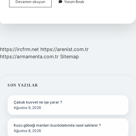
Top
Devamını okuyun
Yorum Bırak
Sakalla
Namaz
Kılınır
Mı
https://ircfrm.net
https://arenist.com.tr
https://armamenta.com.tr
Sitemap
SIDEBAR
SON YAZILAR
Çabuk kuvvet ne işe yarar ?
Ağustos 9, 2026
Kuzu göbeği mantarı buzdolabında nasıl saklanır ?
Ağustos 8, 2026