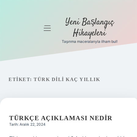
Yeni Başlangıç
menüyü
Hikayeleri
aç
Taşınma maceralarıyla ilham bul!
Anasayfa
Gizlilik
Politikası
ETIKET:
TÜRK DILI KAÇ YILLIK
Yasal Uyarı
Hakkımızda
TÜRKÇE AÇIKLAMASI NEDIR
Tarih: Aralık 22, 2024