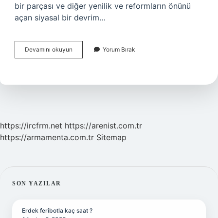
bir parçası ve diğer yenilik ve reformların önünü
açan siyasal bir devrim…
Cumhuriyet
Devamını okuyun
Yorum Bırak
Döneminde
Gerçekleştirilen
Inkılap
Hareketlerini
Temel
Amacı
Nedir
https://ircfrm.net
https://arenist.com.tr
https://armamenta.com.tr
Sitemap
SIDEBAR
SON YAZILAR
Erdek feribotla kaç saat ?