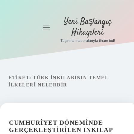
Yeni Başlangıç
menüyü
Hikayeleri
aç
Taşınma maceralarıyla ilham bul!
Anasayfa
Gizlilik
Politikası
ETIKET:
TÜRK INKILABININ TEMEL
Yasal Uyarı
ILKELERI NELERDIR
Hakkımızda
CUMHURIYET DÖNEMINDE
GERÇEKLEŞTIRILEN INKILAP