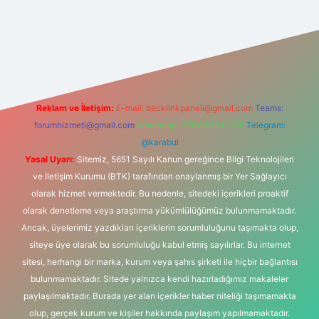
exper.xyz/
Reklam ve İletişim:
E-mail:
backlinkpaneli@gmail.com
Teams:
forumhizmeti@gmail.com
Whatsapp: 0262 606 0 726
Telegram:
@karabul
Yasal Uyarı:
Sitemiz, 5651 Sayılı Kanun gereğince Bilgi Teknolojileri
ve İletişim Kurumu (BTK) tarafından onaylanmış bir Yer Sağlayıcı
olarak hizmet vermektedir. Bu nedenle, sitedeki içerikleri proaktif
olarak denetleme veya araştırma yükümlülüğümüz bulunmamaktadır.
Ancak, üyelerimiz yazdıkları içeriklerin sorumluluğunu taşımakta olup,
siteye üye olarak bu sorumluluğu kabul etmiş sayılırlar. Bu internet
sitesi, herhangi bir marka, kurum veya şahıs şirketi ile hiçbir bağlantısı
bulunmamaktadır. Sitede yalnızca kendi hazırladığımız makaleler
paylaşılmaktadır. Burada yer alan içerikler haber niteliği taşımamakta
olup, gerçek kurum ve kişiler hakkında paylaşım yapılmamaktadır.