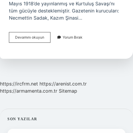
Mayıs 1918’de yayınlanmış ve Kurtuluş Savaşı’nı
tüm gücüyle desteklemiştir. Gazetenin kurucuları:
Necmettin Sadak, Kazım Şinasi…
Akşam
Devamını okuyun
Yorum Bırak
Gazetesi
Sahibi
Kim
https://ircfrm.net
https://arenist.com.tr
https://armamenta.com.tr
Sitemap
SIDEBAR
SON YAZILAR