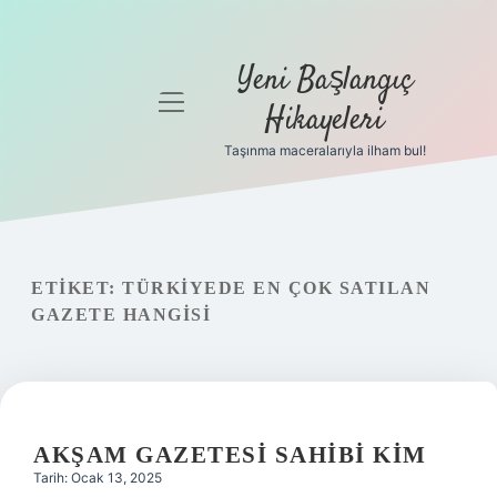
Yeni Başlangıç
menüyü
Hikayeleri
aç
Taşınma maceralarıyla ilham bul!
Anasayfa
Gizlilik
Politikası
ETIKET:
TÜRKIYEDE EN ÇOK SATILAN
Yasal Uyarı
GAZETE HANGISI
Hakkımızda
AKŞAM GAZETESI SAHIBI KIM
Tarih: Ocak 13, 2025