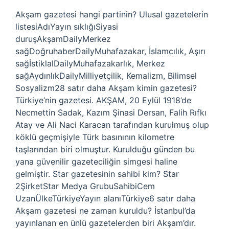
Akşam gazetesi hangi partinin? Ulusal gazetelerin
listesiAdıYayın sıklığıSiyasi
duruşAkşamDailyMerkez
sağDoğruhaberDailyMuhafazakar, İslamcılık, Aşırı
sağİstiklalDailyMuhafazakarlık, Merkez
sağAydınlıkDailyMilliyetçilik, Kemalizm, Bilimsel
Sosyalizm28 satır daha Akşam kimin gazetesi?
Türkiye’nin gazetesi. AKŞAM, 20 Eylül 1918’de
Necmettin Sadak, Kazım Şinasi Dersan, Falih Rıfkı
Atay ve Ali Naci Karacan tarafından kurulmuş olup
köklü geçmişiyle Türk basınının kilometre
taşlarından biri olmuştur. Kurulduğu günden bu
yana güvenilir gazeteciliğin simgesi haline
gelmiştir. Star gazetesinin sahibi kim? Star
2ŞirketStar Medya GrubuSahibiCem
UzanÜlkeTürkiyeYayın alanıTürkiye6 satır daha
Akşam gazetesi ne zaman kuruldu? İstanbul’da
yayınlanan en ünlü gazetelerden biri Akşam’dır.