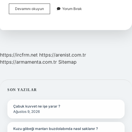
Booking
Devamını okuyun
Yorum Bırak
Türkiyede
Aktif
Mi
https://ircfrm.net
https://arenist.com.tr
https://armamenta.com.tr
Sitemap
SIDEBAR
SON YAZILAR
Çabuk kuvvet ne işe yarar ?
Ağustos 9, 2026
Kuzu göbeği mantarı buzdolabında nasıl saklanır ?