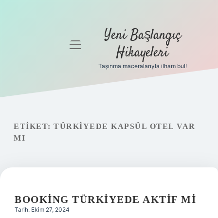
Yeni Başlangıç
menüyü
Hikayeleri
aç
Taşınma maceralarıyla ilham bul!
Anasayfa
Gizlilik
Politikası
ETIKET:
TÜRKIYEDE KAPSÜL OTEL VAR
Yasal Uyarı
MI
Hakkımızda
BOOKING TÜRKIYEDE AKTIF MI
Tarih: Ekim 27, 2024