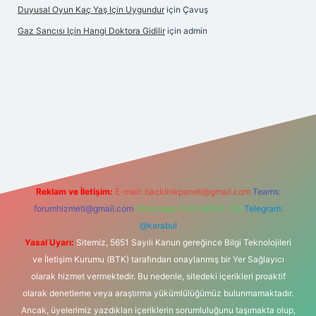
Duyusal Oyun Kaç Yaş Için Uygundur
için
Çavuş
Gaz Sancısı Için Hangi Doktora Gidilir
için
admin
texper.xyz/
Reklam ve İletişim:
E-mail:
backlinkpaneli@gmail.com
Teams:
forumhizmeti@gmail.com
Whatsapp: 0262 606 0 726
Telegram:
@karabul
Yasal Uyarı:
Sitemiz, 5651 Sayılı Kanun gereğince Bilgi Teknolojileri
ve İletişim Kurumu (BTK) tarafından onaylanmış bir Yer Sağlayıcı
olarak hizmet vermektedir. Bu nedenle, sitedeki içerikleri proaktif
olarak denetleme veya araştırma yükümlülüğümüz bulunmamaktadır.
Ancak, üyelerimiz yazdıkları içeriklerin sorumluluğunu taşımakta olup,