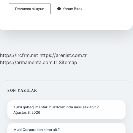
Kurtlanmış
Devamını okuyun
Yorum Bırak
Un
Kullanılır
Mı
https://ircfrm.net
https://arenist.com.tr
https://armamenta.com.tr
Sitemap
SIDEBAR
SON YAZILAR
Kuzu göbeği mantarı buzdolabında nasıl saklanır ?
Ağustos 8, 2026
Multi Corporation kime ait ?