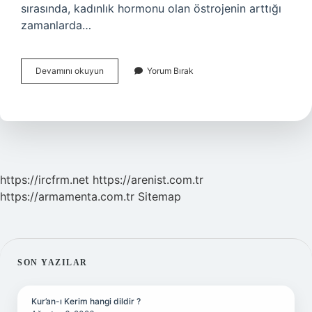
sırasında, kadınlık hormonu olan östrojenin arttığı
zamanlarda…
Sümük
Devamını okuyun
Yorum Bırak
Gibi
Şeffaf
Akıntı
Neden
Olur
https://ircfrm.net
https://arenist.com.tr
https://armamenta.com.tr
Sitemap
SIDEBAR
SON YAZILAR
Kur’an-ı Kerim hangi dildir ?