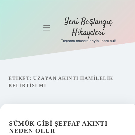
Yeni Başlangıç
menüyü
Hikayeleri
aç
Taşınma maceralarıyla ilham bul!
Anasayfa
Gizlilik
Politikası
ETIKET:
UZAYAN AKINTI HAMILELIK
Yasal Uyarı
BELIRTISI MI
Hakkımızda
SÜMÜK GIBI ŞEFFAF AKINTI
NEDEN OLUR