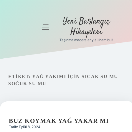
Yeni Başlangıç
menüyü
Hikayeleri
aç
Taşınma maceralarıyla ilham bul!
Anasayfa
Gizlilik
Politikası
ETIKET:
YAĞ YAKIMI IÇIN SICAK SU MU
Yasal Uyarı
SOĞUK SU MU
Hakkımızda
BUZ KOYMAK YAĞ YAKAR MI
Tarih: Eylül 8, 2024