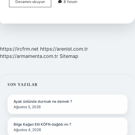
Buz
Devamını okuyun
8 Yorum
Koymak
Yağ
Yakar
Mı
https://ircfrm.net
https://arenist.com.tr
https://armamenta.com.tr
Sitemap
SIDEBAR
SON YAZILAR
Ayak üstünde durmak ne demek ?
Ağustos 5, 2026
Bilge Kağan Etil KÖFN dağıldı mı ?
Ağustos 4, 2026