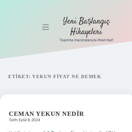
Yeni Başlangıç
menüyü
Hikayeleri
aç
Taşınma maceralarıyla ilham bul!
Anasayfa
Gizlilik
Politikası
ETIKET:
YEKUN FIYAT NE DEMEK
Yasal Uyarı
Hakkımızda
CEMAN YEKUN NEDIR
Tarih: Eylül 8, 2024