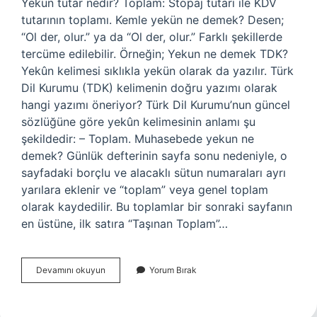
Yekün tutar nedir? Toplam: Stopaj tutarı ile KDV
tutarının toplamı. Kemle yekün ne demek? Desen;
“Ol der, olur.” ya da “Ol der, olur.” Farklı şekillerde
tercüme edilebilir. Örneğin; Yekun ne demek TDK?
Yekûn kelimesi sıklıkla yekün olarak da yazılır. Türk
Dil Kurumu (TDK) kelimenin doğru yazımı olarak
hangi yazımı öneriyor? Türk Dil Kurumu’nun güncel
sözlüğüne göre yekûn kelimesinin anlamı şu
şekildedir: – Toplam. Muhasebede yekun ne
demek? Günlük defterinin sayfa sonu nedeniyle, o
sayfadaki borçlu ve alacaklı sütun numaraları ayrı
yarılara eklenir ve “toplam” veya genel toplam
olarak kaydedilir. Bu toplamlar bir sonraki sayfanın
en üstüne, ilk satıra “Taşınan Toplam”…
Ceman
Devamını okuyun
Yorum Bırak
Yekun
Nedir