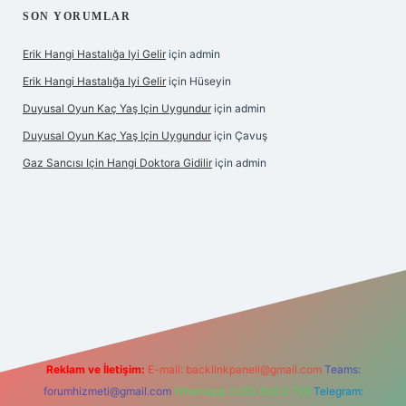
SON YORUMLAR
Erik Hangi Hastalığa Iyi Gelir
için
admin
Erik Hangi Hastalığa Iyi Gelir
için
Hüseyin
Duyusal Oyun Kaç Yaş Için Uygundur
için
admin
Duyusal Oyun Kaç Yaş Için Uygundur
için
Çavuş
Gaz Sancısı Için Hangi Doktora Gidilir
için
admin
texper.xyz/
Reklam ve İletişim:
E-mail:
backlinkpaneli@gmail.com
Teams:
forumhizmeti@gmail.com
Whatsapp: 0262 606 0 726
Telegram: