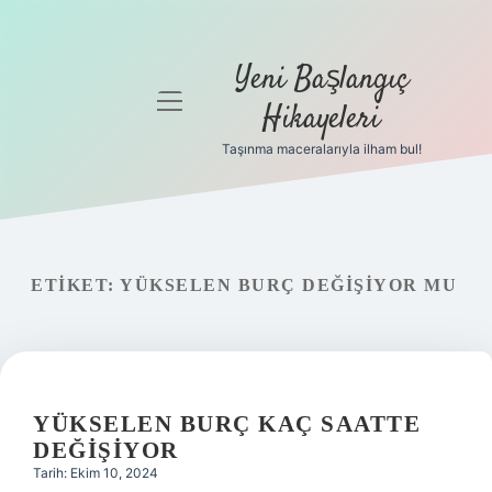
Yeni Başlangıç
menüyü
Hikayeleri
aç
Taşınma maceralarıyla ilham bul!
Anasayfa
Gizlilik
Politikası
ETIKET:
YÜKSELEN BURÇ DEĞIŞIYOR MU
Yasal Uyarı
Hakkımızda
YÜKSELEN BURÇ KAÇ SAATTE
DEĞIŞIYOR
Tarih: Ekim 10, 2024