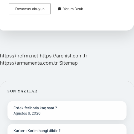
Yükselen
Devamını okuyun
Yorum Bırak
Burç
Kaç
Saatte
Değişiyor
https://ircfrm.net
https://arenist.com.tr
https://armamenta.com.tr
Sitemap
SIDEBAR
SON YAZILAR
Erdek feribotla kaç saat ?
Ağustos 6, 2026
Kur’an-ı Kerim hangi dildir ?