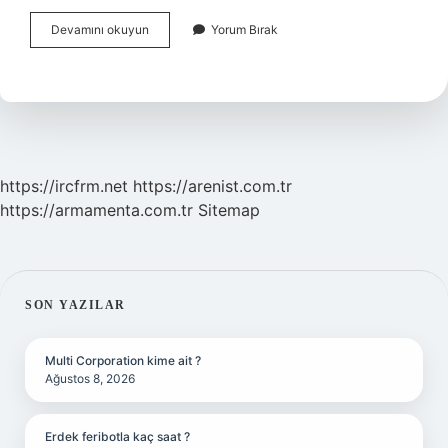
Yüzme
Devamını okuyun
Yorum Bırak
Bilmeyen
Kaydıraktan
Kayabilir
Mi
https://ircfrm.net
https://arenist.com.tr
https://armamenta.com.tr
Sitemap
SIDEBAR
SON YAZILAR
Multi Corporation kime ait ?
Ağustos 8, 2026
Erdek feribotla kaç saat ?