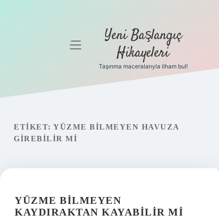
Yeni Başlangıç
menüyü
Hikayeleri
aç
Taşınma maceralarıyla ilham bul!
Anasayfa
Gizlilik
Politikası
ETIKET:
YÜZME BILMEYEN HAVUZA
Yasal Uyarı
GIREBILIR MI
Hakkımızda
YÜZME BILMEYEN
KAYDIRAKTAN KAYABILIR MI