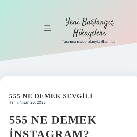
Yeni Başlangıç
menüyü
Hikayeleri
aç
Taşınma maceralarıyla ilham bul!
Anasayfa
Gizlilik
Politikası
Yasal Uyarı
555 NE DEMEK SEVGILI
Hakkımızda
Tarih: Nisan 20, 2025
555 NE DEMEK
INSTAGRAM?