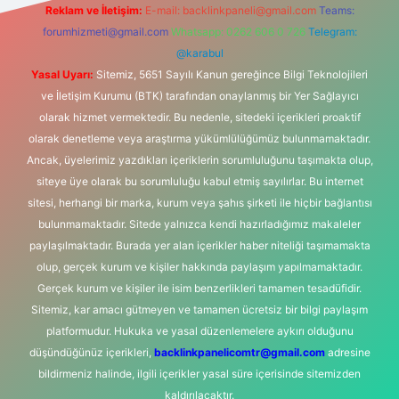
Reklam ve İletişim:
E-mail:
backlinkpaneli@gmail.com
Teams:
forumhizmeti@gmail.com
Whatsapp: 0262 606 0 726
Telegram:
@karabul
Yasal Uyarı:
Sitemiz, 5651 Sayılı Kanun gereğince Bilgi Teknolojileri
ve İletişim Kurumu (BTK) tarafından onaylanmış bir Yer Sağlayıcı
olarak hizmet vermektedir. Bu nedenle, sitedeki içerikleri proaktif
olarak denetleme veya araştırma yükümlülüğümüz bulunmamaktadır.
Ancak, üyelerimiz yazdıkları içeriklerin sorumluluğunu taşımakta olup,
siteye üye olarak bu sorumluluğu kabul etmiş sayılırlar. Bu internet
sitesi, herhangi bir marka, kurum veya şahıs şirketi ile hiçbir bağlantısı
bulunmamaktadır. Sitede yalnızca kendi hazırladığımız makaleler
paylaşılmaktadır. Burada yer alan içerikler haber niteliği taşımamakta
olup, gerçek kurum ve kişiler hakkında paylaşım yapılmamaktadır.
Gerçek kurum ve kişiler ile isim benzerlikleri tamamen tesadüfidir.
Sitemiz, kar amacı gütmeyen ve tamamen ücretsiz bir bilgi paylaşım
platformudur. Hukuka ve yasal düzenlemelere aykırı olduğunu
düşündüğünüz içerikleri,
backlinkpanelicomtr@gmail.com
adresine
bildirmeniz halinde, ilgili içerikler yasal süre içerisinde sitemizden
kaldırılacaktır.