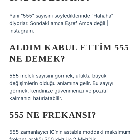
Yani “555” sayısını söylediklerinde “Hahaha”
diyorlar. Sondaki amca Eşref Amca değil |
Instagram.
ALDIM KABUL ETTIM 555
NE DEMEK?
555 melek sayısını görmek, ufukta büyük
değişimlerin olduğu anlamına gelir. Bu sayıyı
görmek, kendinize güvenmenizi ve pozitif
kalmanızı hatırlatabilir.
555 NE FREKANSI?
555 zamanlayıcı IC’nin astable moddaki maksimum
frekans aralığı 500 kHz ile 2 MHz’dir.