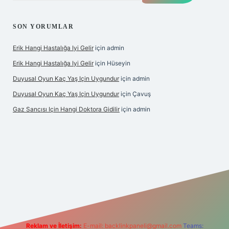
SON YORUMLAR
Erik Hangi Hastalığa Iyi Gelir
için
admin
Erik Hangi Hastalığa Iyi Gelir
için
Hüseyin
Duyusal Oyun Kaç Yaş Için Uygundur
için
admin
Duyusal Oyun Kaç Yaş Için Uygundur
için
Çavuş
Gaz Sancısı Için Hangi Doktora Gidilir
için
admin
er.xyz/
Reklam ve İletişim:
E-mail:
backlinkpaneli@gmail.com
Teams: