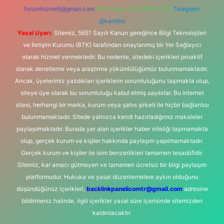
forumhizmeti@gmail.com
Whatsapp: 0262 606 0 726
Telegram:
@karabul
Yasal Uyarı:
Sitemiz, 5651 Sayılı Kanun gereğince Bilgi Teknolojileri
ve İletişim Kurumu (BTK) tarafından onaylanmış bir Yer Sağlayıcı
olarak hizmet vermektedir. Bu nedenle, sitedeki içerikleri proaktif
olarak denetleme veya araştırma yükümlülüğümüz bulunmamaktadır.
Ancak, üyelerimiz yazdıkları içeriklerin sorumluluğunu taşımakta olup,
siteye üye olarak bu sorumluluğu kabul etmiş sayılırlar. Bu internet
sitesi, herhangi bir marka, kurum veya şahıs şirketi ile hiçbir bağlantısı
bulunmamaktadır. Sitede yalnızca kendi hazırladığımız makaleler
paylaşılmaktadır. Burada yer alan içerikler haber niteliği taşımamakta
olup, gerçek kurum ve kişiler hakkında paylaşım yapılmamaktadır.
Gerçek kurum ve kişiler ile isim benzerlikleri tamamen tesadüfidir.
Sitemiz, kar amacı gütmeyen ve tamamen ücretsiz bir bilgi paylaşım
platformudur. Hukuka ve yasal düzenlemelere aykırı olduğunu
düşündüğünüz içerikleri,
backlinkpanelicomtr@gmail.com
adresine
bildirmeniz halinde, ilgili içerikler yasal süre içerisinde sitemizden
kaldırılacaktır.