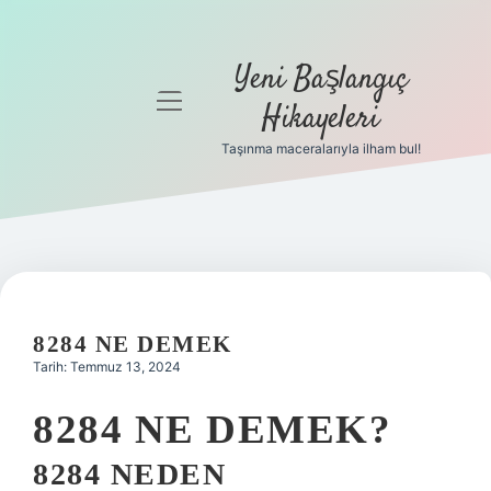
Yeni Başlangıç
menüyü
Hikayeleri
aç
Taşınma maceralarıyla ilham bul!
Anasayfa
Gizlilik
Politikası
Yasal Uyarı
8284 NE DEMEK
Hakkımızda
Tarih: Temmuz 13, 2024
8284 NE DEMEK?
8284 NEDEN