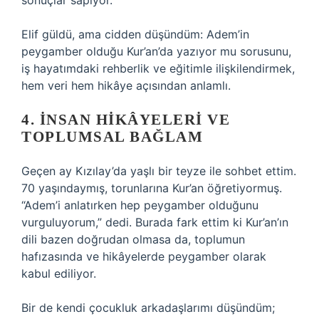
sonuçlar sapıyor.”
Elif güldü, ama cidden düşündüm: Adem’in
peygamber olduğu Kur’an’da yazıyor mu sorusunu,
iş hayatımdaki rehberlik ve eğitimle ilişkilendirmek,
hem veri hem hikâye açısından anlamlı.
4. İNSAN HIKÂYELERI VE
TOPLUMSAL BAĞLAM
Geçen ay Kızılay’da yaşlı bir teyze ile sohbet ettim.
70 yaşındaymış, torunlarına Kur’an öğretiyormuş.
“Adem’i anlatırken hep peygamber olduğunu
vurguluyorum,” dedi. Burada fark ettim ki Kur’an’ın
dili bazen doğrudan olmasa da, toplumun
hafızasında ve hikâyelerde peygamber olarak
kabul ediliyor.
Bir de kendi çocukluk arkadaşlarımı düşündüm;