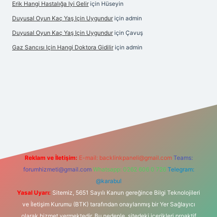
Erik Hangi Hastalığa Iyi Gelir
için
Hüseyin
Duyusal Oyun Kaç Yaş Için Uygundur
için
admin
Duyusal Oyun Kaç Yaş Için Uygundur
için
Çavuş
Gaz Sancısı Için Hangi Doktora Gidilir
için
admin
Reklam ve İletişim:
E-mail:
backlinkpaneli@gmail.com
Teams:
forumhizmeti@gmail.com
Whatsapp: 0262 606 0 726
Telegram:
@karabul
Yasal Uyarı:
Sitemiz, 5651 Sayılı Kanun gereğince Bilgi Teknolojileri
ve İletişim Kurumu (BTK) tarafından onaylanmış bir Yer Sağlayıcı
olarak hizmet vermektedir. Bu nedenle, sitedeki içerikleri proaktif