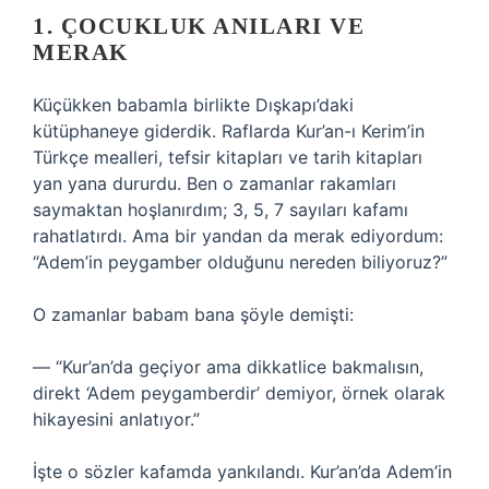
1. ÇOCUKLUK ANILARI VE
MERAK
Küçükken babamla birlikte Dışkapı’daki
kütüphaneye giderdik. Raflarda Kur’an-ı Kerim’in
Türkçe mealleri, tefsir kitapları ve tarih kitapları
yan yana dururdu. Ben o zamanlar rakamları
saymaktan hoşlanırdım; 3, 5, 7 sayıları kafamı
rahatlatırdı. Ama bir yandan da merak ediyordum:
“Adem’in peygamber olduğunu nereden biliyoruz?”
O zamanlar babam bana şöyle demişti:
— “Kur’an’da geçiyor ama dikkatlice bakmalısın,
direkt ‘Adem peygamberdir’ demiyor, örnek olarak
hikayesini anlatıyor.”
İşte o sözler kafamda yankılandı. Kur’an’da Adem’in