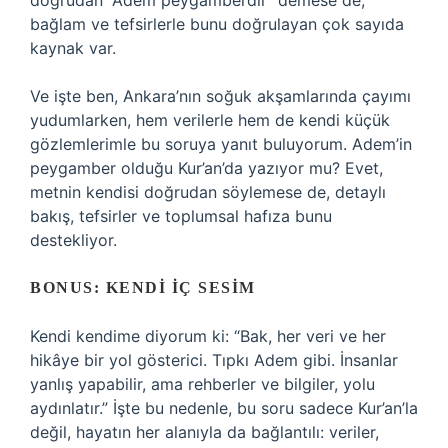
doğrudan “Adem peygamberdir” demese de,
bağlam ve tefsirlerle bunu doğrulayan çok sayıda
kaynak var.
Ve işte ben, Ankara’nın soğuk akşamlarında çayımı
yudumlarken, hem verilerle hem de kendi küçük
gözlemlerimle bu soruya yanıt buluyorum. Adem’in
peygamber olduğu Kur’an’da yazıyor mu? Evet,
metnin kendisi doğrudan söylemese de, detaylı
bakış, tefsirler ve toplumsal hafıza bunu
destekliyor.
BONUS: KENDI İÇ SESIM
Kendi kendime diyorum ki: “Bak, her veri ve her
hikâye bir yol gösterici. Tıpkı Adem gibi. İnsanlar
yanlış yapabilir, ama rehberler ve bilgiler, yolu
aydınlatır.” İşte bu nedenle, bu soru sadece Kur’an’la
değil, hayatın her alanıyla da bağlantılı: veriler,