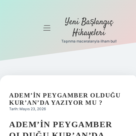
Yeni Başlangıç
menüyü
Hikayeleri
aç
Taşınma maceralarıyla ilham bul!
Anasayfa
Gizlilik
Politikası
Yasal Uyarı
ADEM’IN PEYGAMBER OLDUĞU
Hakkımızda
KUR’AN’DA YAZIYOR MU ?
Tarih: Mayıs 23, 2026
ADEM’IN PEYGAMBER
OLDUĞU KUR’AN’DA