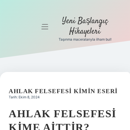
Yeni Başlangıç
menüyü
Hikayeleri
aç
Taşınma maceralarıyla ilham bul!
Anasayfa
Gizlilik
Politikası
Yasal Uyarı
AHLAK FELSEFESI KIMIN ESERI
Hakkımızda
Tarih: Ekim 8, 2024
AHLAK FELSEFESI
KIME AITTIR?