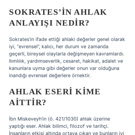
SOKRATES’IN AHLAK
ANLAYIŞI NEDIR?
Sokrates’in ifade ettiği ahlaki değerler genel olarak
iyi, “evrensel”, kalıcı, her durum ve zamanda
geçerli, bireysel olaylarla değişmeyen kavramlardı.
Ilımlılık, yardımseverlik, cesaret, hakikat, adalet ve
kanunlara uyma gibi değerler onun var olduğuna
inandığı evrensel değerlere örnektir.
AHLAK ESERI KIME
AITTIR?
İbn Miskeveyh’in (ö. 421/1030) ahlak üzerine
yaptığı eser. Ahlak bilimci, filozof ve tarihçi.
İnsanların etkisi altında ortaya çıkan ve bunların iyi