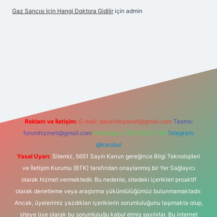
Gaz Sancısı Için Hangi Doktora Gidilir
için
admin
lbet
vd casino
vdcasino
https://www.betexper.xyz/
Reklam ve İletişim:
E-mail:
backlinkpaneli@gmail.com
Teams:
forumhizmeti@gmail.com
Whatsapp: 0262 606 0 726
Telegram:
@karabul
Yasal Uyarı:
Sitemiz, 5651 Sayılı Kanun gereğince Bilgi Teknolojileri
ve İletişim Kurumu (BTK) tarafından onaylanmış bir Yer Sağlayıcı
olarak hizmet vermektedir. Bu nedenle, sitedeki içerikleri proaktif
olarak denetleme veya araştırma yükümlülüğümüz bulunmamaktadır.
Ancak, üyelerimiz yazdıkları içeriklerin sorumluluğunu taşımakta olup,
siteye üye olarak bu sorumluluğu kabul etmiş sayılırlar. Bu internet