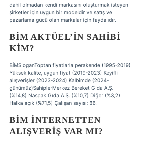
dahil olmadan kendi markasını oluşturmak isteyen
şirketler için uygun bir modeldir ve satış ve
pazarlama gücü olan markalar için faydalıdır.
BİM AKTÜEL’IN SAHIBI
KIM?
BİMSloganToptan fiyatlarla perakende (1995-2019)
Yüksek kalite, uygun fiyat (2019-2023) Keyifli
alışverişler (2023-2024) Kalbimde (2024-
günümüz)SahiplerMerkez Bereket Gıda A.Ş.
(%14,8) Naspak Gıda A.Ş. (%10,7) Diğer (%3,2)
Halka açık (%71,5) Çalışan sayısı: 86.
BİM INTERNETTEN
ALIŞVERIŞ VAR MI?