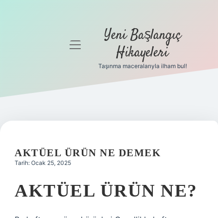
Yeni Başlangıç
menüyü
Hikayeleri
aç
Taşınma maceralarıyla ilham bul!
Anasayfa
Gizlilik
Politikası
Yasal Uyarı
AKTÜEL ÜRÜN NE DEMEK
Hakkımızda
Tarih: Ocak 25, 2025
AKTÜEL ÜRÜN NE?