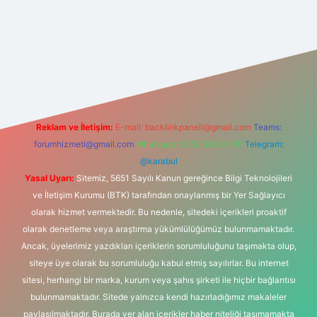
lbet
vd casino
vdcasino
https://www.betexper.xyz/
Reklam ve İletişim:
E-mail:
backlinkpaneli@gmail.com
Teams:
forumhizmeti@gmail.com
Whatsapp: 0262 606 0 726
Telegram:
@karabul
Yasal Uyarı:
Sitemiz, 5651 Sayılı Kanun gereğince Bilgi Teknolojileri
ve İletişim Kurumu (BTK) tarafından onaylanmış bir Yer Sağlayıcı
olarak hizmet vermektedir. Bu nedenle, sitedeki içerikleri proaktif
olarak denetleme veya araştırma yükümlülüğümüz bulunmamaktadır.
Ancak, üyelerimiz yazdıkları içeriklerin sorumluluğunu taşımakta olup,
siteye üye olarak bu sorumluluğu kabul etmiş sayılırlar. Bu internet
sitesi, herhangi bir marka, kurum veya şahıs şirketi ile hiçbir bağlantısı
bulunmamaktadır. Sitede yalnızca kendi hazırladığımız makaleler
paylaşılmaktadır. Burada yer alan içerikler haber niteliği taşımamakta