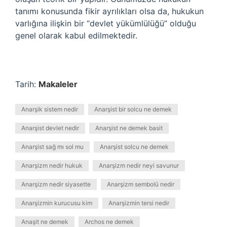
tanımı konusunda fikir ayrılıkları olsa da, hukukun
varlığına ilişkin bir “devlet yükümlülüğü” olduğu
genel olarak kabul edilmektedir.
Tarih:
Makaleler
Anarşik sistem nedir
Anarşist bir solcu ne demek
Anarşist devlet nedir
Anarşist ne demek basit
Anarşist sağ mı sol mu
Anarşist solcu ne demek
Anarşizm nedir hukuk
Anarşizm nedir neyi savunur
Anarşizm nedir siyasette
Anarşizm sembolü nedir
Anarşizmin kurucusu kim
Anarşizmin tersi nedir
Anaşit ne demek
Archos ne demek