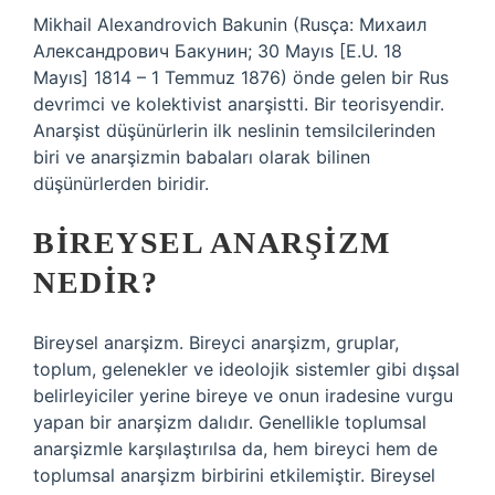
Mikhail Alexandrovich Bakunin (Rusça: Михаил
Александрович Бакунин; 30 Mayıs [E.U. 18
Mayıs] 1814 – 1 Temmuz 1876) önde gelen bir Rus
devrimci ve kolektivist anarşistti. Bir teorisyendir.
Anarşist düşünürlerin ilk neslinin temsilcilerinden
biri ve anarşizmin babaları olarak bilinen
düşünürlerden biridir.
BIREYSEL ANARŞIZM
NEDIR?
Bireysel anarşizm. Bireyci anarşizm, gruplar,
toplum, gelenekler ve ideolojik sistemler gibi dışsal
belirleyiciler yerine bireye ve onun iradesine vurgu
yapan bir anarşizm dalıdır. Genellikle toplumsal
anarşizmle karşılaştırılsa da, hem bireyci hem de
toplumsal anarşizm birbirini etkilemiştir. Bireysel