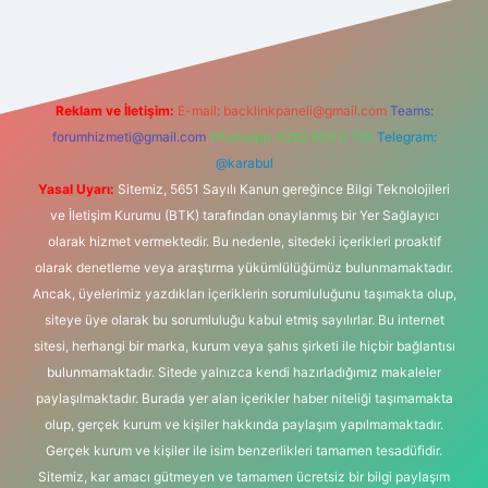
et
vd casino
vdcasino
https://www.betexper.xyz/
Reklam ve İletişim:
E-mail:
backlinkpaneli@gmail.com
Teams:
forumhizmeti@gmail.com
Whatsapp: 0262 606 0 726
Telegram:
@karabul
Yasal Uyarı:
Sitemiz, 5651 Sayılı Kanun gereğince Bilgi Teknolojileri
ve İletişim Kurumu (BTK) tarafından onaylanmış bir Yer Sağlayıcı
olarak hizmet vermektedir. Bu nedenle, sitedeki içerikleri proaktif
olarak denetleme veya araştırma yükümlülüğümüz bulunmamaktadır.
Ancak, üyelerimiz yazdıkları içeriklerin sorumluluğunu taşımakta olup,
siteye üye olarak bu sorumluluğu kabul etmiş sayılırlar. Bu internet
sitesi, herhangi bir marka, kurum veya şahıs şirketi ile hiçbir bağlantısı
bulunmamaktadır. Sitede yalnızca kendi hazırladığımız makaleler
paylaşılmaktadır. Burada yer alan içerikler haber niteliği taşımamakta
olup, gerçek kurum ve kişiler hakkında paylaşım yapılmamaktadır.
Gerçek kurum ve kişiler ile isim benzerlikleri tamamen tesadüfidir.
Sitemiz, kar amacı gütmeyen ve tamamen ücretsiz bir bilgi paylaşım