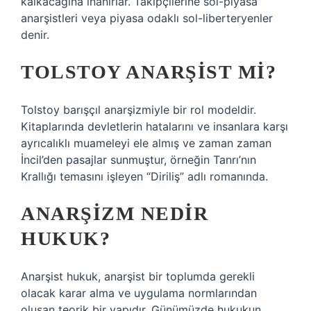
kalkacağına inanırlar. Takipçilerine sol-piyasa
anarşistleri veya piyasa odaklı sol-liberteryenler
denir.
TOLSTOY ANARŞIST MI?
Tolstoy barışçıl anarşizmiyle bir rol modeldir.
Kitaplarında devletlerin hatalarını ve insanlara karşı
ayrıcalıklı muameleyi ele almış ve zaman zaman
İncil’den pasajlar sunmuştur, örneğin Tanrı’nın
Krallığı temasını işleyen “Diriliş” adlı romanında.
ANARŞIZM NEDIR
HUKUK?
Anarşist hukuk, anarşist bir toplumda gerekli
olacak karar alma ve uygulama normlarından
oluşan teorik bir yapıdır. Günümüzde hukukun