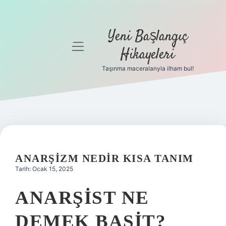
Yeni Başlangıç
menüyü
Hikayeleri
aç
Taşınma maceralarıyla ilham bul!
Anasayfa
Gizlilik
Politikası
Yasal Uyarı
ANARŞIZM NEDIR KISA TANIM
Hakkımızda
Tarih: Ocak 15, 2025
ANARŞIST NE
DEMEK BASIT?