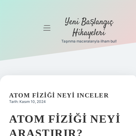
Yeni Başlangıç
menüyü
Hikayeleri
aç
Taşınma maceralarıyla ilham bul!
Anasayfa
Gizlilik
Politikası
Yasal Uyarı
ATOM FIZIĞI NEYI INCELER
Hakkımızda
Tarih: Kasım 10, 2024
ATOM FIZIĞI NEYI
ARAŞTIRIR?