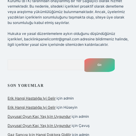
Kurumu (BTK) tarafından onaylanmış bir Yer Sağlayıcı olarak hizmet
vermektedir. Bu nedenle, sitedeki içerikleri proaktif olarak denetleme
veya araştırma yükümlülüğümüz bulunmamaktadır. Ancak, üyelerimiz
yazdıkları içeriklerin sorumluluğunu taşımakta olup, siteye üye olarak
bu sorumluluğu kabul etmiş sayılırlar.
Hukuka ve yasal düzenlemelere aykırı olduğunu düşündüğünüz
içerikleri,
backlinkpanelicomtr@gmail.com
adresine bildirmeniz halinde,
ilgili içerikler yasal süre içerisinde sitemizden kaldırılacaktır.
Arama
SON YORUMLAR
Erik Hangi Hastalığa Iyi Gelir
için
admin
Erik Hangi Hastalığa Iyi Gelir
için
Hüseyin
Duyusal Oyun Kaç Yaş Için Uygundur
için
admin
Duyusal Oyun Kaç Yaş Için Uygundur
için
Çavuş
Gaz Sancısı Için Hangi Doktora Gidilir
için
admin