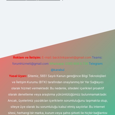
lbet
vd casino
vdcasino
https://www.betexper.xyz/
Reklam ve İletişim:
E-mail:
backlinkpaneli@gmail.com
Teams:
forumhizmeti@gmail.com
Whatsapp: 0262 606 0 726
Telegram:
@karabul
Yasal Uyarı:
Sitemiz, 5651 Sayılı Kanun gereğince Bilgi Teknolojileri
ve İletişim Kurumu (BTK) tarafından onaylanmış bir Yer Sağlayıcı
olarak hizmet vermektedir. Bu nedenle, sitedeki içerikleri proaktif
olarak denetleme veya araştırma yükümlülüğümüz bulunmamaktadır.
Ancak, üyelerimiz yazdıkları içeriklerin sorumluluğunu taşımakta olup,
siteye üye olarak bu sorumluluğu kabul etmiş sayılırlar. Bu internet
sitesi, herhangi bir marka, kurum veya şahıs şirketi ile hiçbir bağlantısı