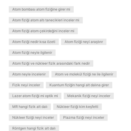
Atom bombası atom fiziğine girer mi
Atom fiziği atom altı tanecikleri inceler mi
Atom fiziği atom çekirdeğini inceler mi
Atom fiziği nedir kısa özeti
Atom fiziği neyi araştırır
Atom fiziği neyle ilgilenir
Atom fiziği ve nükleer fizik arasındaki fark nedir
Atom neyle incelenir
Atom ve molekül fiziği ne ile ilgilenir
Fizik neyi inceler
Kuantum fiziğin hangi alt dalına girer
Lazer atom fiziği mi optik mi
Mekanik fiziği neyi inceler
MR hangi fizik alt dalı
Nükleer fiziği kim keşfetti
Nükleer fiziği neyi inceler
Plazma fiziği neyi inceler
Röntgen hangi fizik alt dalı