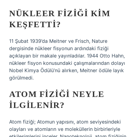
NÜKLEER FIZIĞI KIM
KEŞFETTI?
11 Şubat 1939’da Meitner ve Frisch, Nature
dergisinde nükleer fisyonun ardındaki fiziği
açıklayan bir makale yayınladılar. 1944 Otto Hahn,
nükleer fisyon konusundaki çalışmalarından dolayı
Nobel Kimya Ödülü’nü alırken, Meitner ödüle layık
görülmedi.
ATOM FIZIĞI NEYLE
ILGILENIR?
Atom fiziği; Atomun yapısını, atom seviyesindeki
olayları ve atomların ve moleküllerin birbirleriyle
etkileşimlerini inceler. Nanoteknoloji, atom fiziğinin