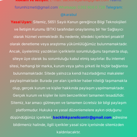
forumhizmeti@gmail.com
Whatsapp: 0262 606 0 726
Telegram:
@karabul
Yasal Uyarı:
Sitemiz, 5651 Sayılı Kanun gereğince Bilgi Teknolojileri
ve İletişim Kurumu (BTK) tarafından onaylanmış bir Yer Sağlayıcı
olarak hizmet vermektedir. Bu nedenle, sitedeki içerikleri proaktif
olarak denetleme veya araştırma yükümlülüğümüz bulunmamaktadır.
Ancak, üyelerimiz yazdıkları içeriklerin sorumluluğunu taşımakta olup,
siteye üye olarak bu sorumluluğu kabul etmiş sayılırlar. Bu internet
sitesi, herhangi bir marka, kurum veya şahıs şirketi ile hiçbir bağlantısı
bulunmamaktadır. Sitede yalnızca kendi hazırladığımız makaleler
paylaşılmaktadır. Burada yer alan içerikler haber niteliği taşımamakta
olup, gerçek kurum ve kişiler hakkında paylaşım yapılmamaktadır.
Gerçek kurum ve kişiler ile isim benzerlikleri tamamen tesadüfidir.
Sitemiz, kar amacı gütmeyen ve tamamen ücretsiz bir bilgi paylaşım
platformudur. Hukuka ve yasal düzenlemelere aykırı olduğunu
düşündüğünüz içerikleri,
backlinkpanelicomtr@gmail.com
adresine
bildirmeniz halinde, ilgili içerikler yasal süre içerisinde sitemizden
kaldırılacaktır.