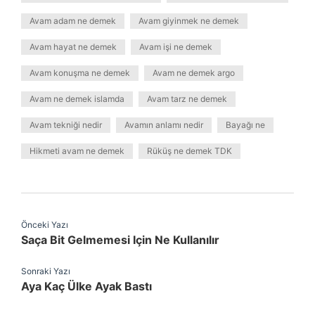
Avam adam ne demek
Avam giyinmek ne demek
Avam hayat ne demek
Avam işi ne demek
Avam konuşma ne demek
Avam ne demek argo
Avam ne demek islamda
Avam tarz ne demek
Avam tekniği nedir
Avamın anlamı nedir
Bayağı ne
Hikmeti avam ne demek
Rüküş ne demek TDK
Önceki Yazı
Saça Bit Gelmemesi Için Ne Kullanılır
Sonraki Yazı
Aya Kaç Ülke Ayak Bastı