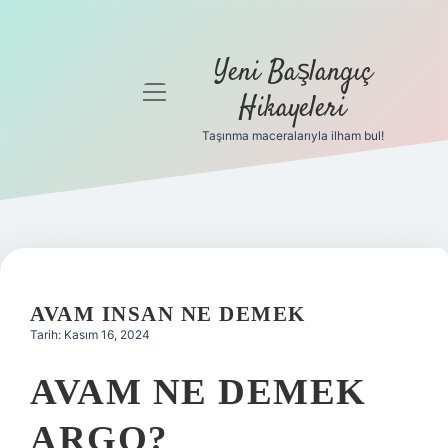
Yeni Başlangıç
menüyü
Hikayeleri
aç
Taşınma maceralarıyla ilham bul!
Anasayfa
Gizlilik
Politikası
Yasal Uyarı
AVAM INSAN NE DEMEK
Hakkımızda
Tarih: Kasım 16, 2024
AVAM NE DEMEK
ARGO?