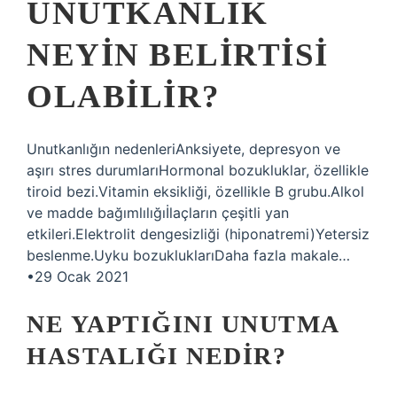
UNUTKANLIK
NEYIN BELIRTISI
OLABILIR?
Unutkanlığın nedenleriAnksiyete, depresyon ve
aşırı stres durumlarıHormonal bozukluklar, özellikle
tiroid bezi.Vitamin eksikliği, özellikle B grubu.Alkol
ve madde bağımlılığıİlaçların çeşitli yan
etkileri.Elektrolit dengesizliği (hiponatremi)Yetersiz
beslenme.Uyku bozukluklarıDaha fazla makale…
•29 Ocak 2021
NE YAPTIĞINI UNUTMA
HASTALIĞI NEDIR?