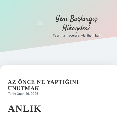
Yeni Başlangıç
menüyü
Hikayeleri
aç
Taşınma maceralarıyla ilham bul!
Anasayfa
Gizlilik
Politikası
Yasal Uyarı
AZ ÖNCE NE YAPTIĞINI
Hakkımızda
UNUTMAK
Tarih: Ocak 26, 2025
ANLIK