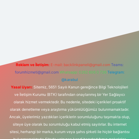
t
vd casino
vdcasino
https://www.betexper.xyz/
Reklam ve İletişim:
E-mail:
backlinkpaneli@gmail.com
Teams:
forumhizmeti@gmail.com
Whatsapp: 0262 606 0 726
Telegram:
@karabul
Yasal Uyarı:
Sitemiz, 5651 Sayılı Kanun gereğince Bilgi Teknolojileri
ve İletişim Kurumu (BTK) tarafından onaylanmış bir Yer Sağlayıcı
olarak hizmet vermektedir. Bu nedenle, sitedeki içerikleri proaktif
olarak denetleme veya araştırma yükümlülüğümüz bulunmamaktadır.
Ancak, üyelerimiz yazdıkları içeriklerin sorumluluğunu taşımakta olup,
siteye üye olarak bu sorumluluğu kabul etmiş sayılırlar. Bu internet
sitesi, herhangi bir marka, kurum veya şahıs şirketi ile hiçbir bağlantısı