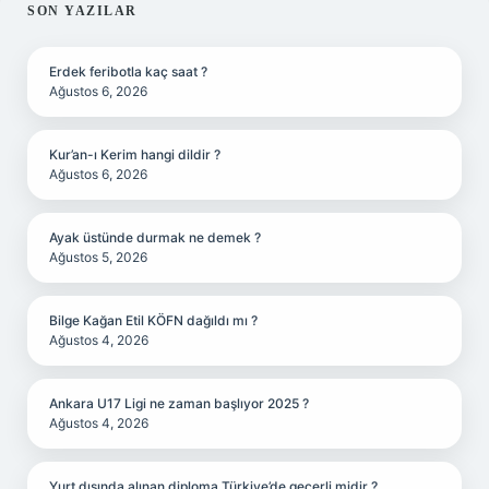
SIDEBAR
SON YAZILAR
Erdek feribotla kaç saat ?
Ağustos 6, 2026
Kur’an-ı Kerim hangi dildir ?
Ağustos 6, 2026
Ayak üstünde durmak ne demek ?
Ağustos 5, 2026
Bilge Kağan Etil KÖFN dağıldı mı ?
Ağustos 4, 2026
Ankara U17 Ligi ne zaman başlıyor 2025 ?
Ağustos 4, 2026
Yurt dışında alınan diploma Türkiye’de geçerli midir ?