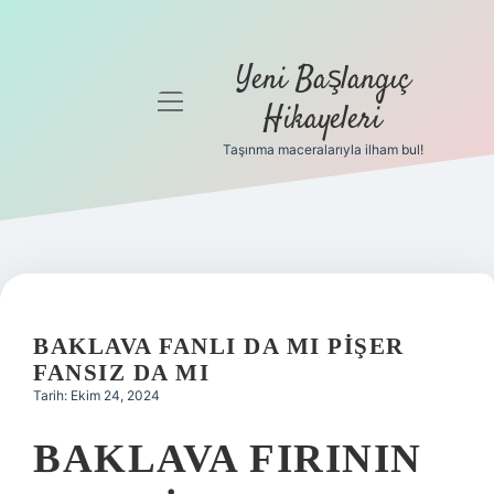
Yeni Başlangıç
menüyü
Hikayeleri
aç
Taşınma maceralarıyla ilham bul!
Anasayfa
Gizlilik
Politikası
Yasal Uyarı
BAKLAVA FANLI DA MI PIŞER
Hakkımızda
FANSIZ DA MI
Tarih: Ekim 24, 2024
BAKLAVA FIRININ