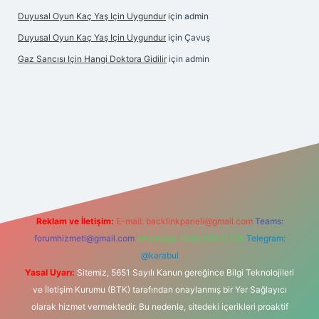
Duyusal Oyun Kaç Yaş Için Uygundur
için
admin
Duyusal Oyun Kaç Yaş Için Uygundur
için
Çavuş
Gaz Sancısı Için Hangi Doktora Gidilir
için
admin
bet
vd casino
vdcasino
https://www.betexper.xyz/
Reklam ve İletişim:
E-mail:
backlinkpaneli@gmail.com
Teams:
forumhizmeti@gmail.com
Whatsapp: 0262 606 0 726
Telegram:
@karabul
Yasal Uyarı:
Sitemiz, 5651 Sayılı Kanun gereğince Bilgi Teknolojileri
ve İletişim Kurumu (BTK) tarafından onaylanmış bir Yer Sağlayıcı
olarak hizmet vermektedir. Bu nedenle, sitedeki içerikleri proaktif