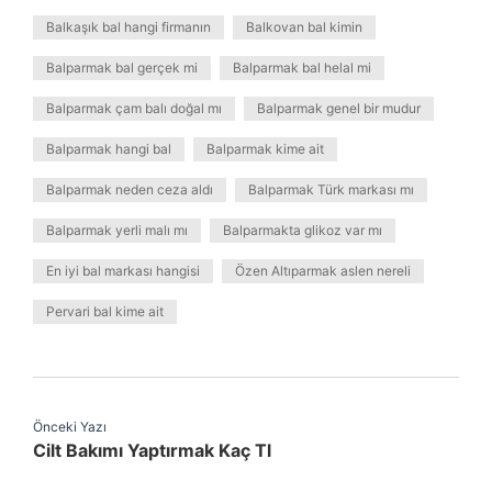
Balkaşık bal hangi firmanın
Balkovan bal kimin
Balparmak bal gerçek mi
Balparmak bal helal mi
Balparmak çam balı doğal mı
Balparmak genel bir mudur
Balparmak hangi bal
Balparmak kime ait
Balparmak neden ceza aldı
Balparmak Türk markası mı
Balparmak yerli malı mı
Balparmakta glikoz var mı
En iyi bal markası hangisi
Özen Altıparmak aslen nereli
Pervari bal kime ait
Önceki Yazı
Cilt Bakımı Yaptırmak Kaç Tl