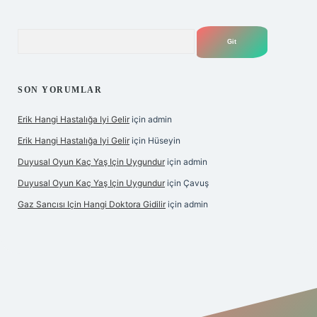
Arama
SON YORUMLAR
Erik Hangi Hastalığa Iyi Gelir
için
admin
Erik Hangi Hastalığa Iyi Gelir
için
Hüseyin
Duyusal Oyun Kaç Yaş Için Uygundur
için
admin
Duyusal Oyun Kaç Yaş Için Uygundur
için
Çavuş
Gaz Sancısı Için Hangi Doktora Gidilir
için
admin
lbet
vd casino
vdcasino
https://www.betexper.xyz/