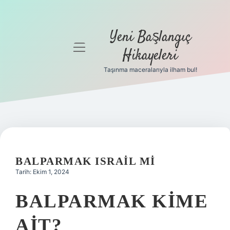
Yeni Başlangıç
menüyü
Hikayeleri
aç
Taşınma maceralarıyla ilham bul!
Anasayfa
Gizlilik
Politikası
Yasal Uyarı
BALPARMAK ISRAIL MI
Hakkımızda
Tarih: Ekim 1, 2024
BALPARMAK KIME
AIT?