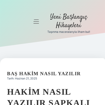
Yeni Başlangıç
menüyü
Hikayeleri
aç
Taşınma maceralarıyla ilham bul!
Anasayfa
Gizlilik
Politikası
Yasal Uyarı
BAŞ HAKIM NASIL YAZILIR
Hakkımızda
Tarih: Haziran 21, 2025
HAKIM NASIL
YAZILIR ŞAPKALI