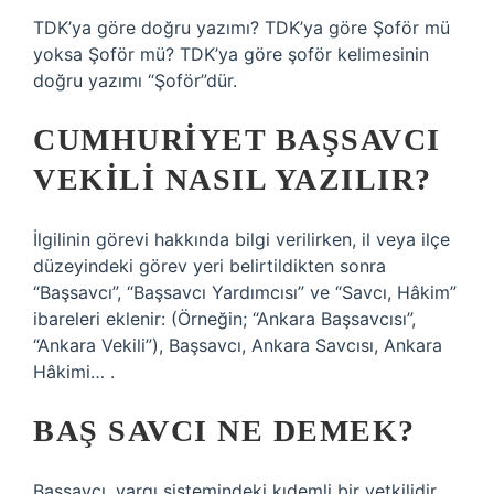
TDK’ya göre doğru yazımı? TDK’ya göre Şoför mü
yoksa Şoför mü? TDK’ya göre şoför kelimesinin
doğru yazımı “Şoför”dür.
CUMHURIYET BAŞSAVCI
VEKILI NASIL YAZILIR?
İlgilinin görevi hakkında bilgi verilirken, il veya ilçe
düzeyindeki görev yeri belirtildikten sonra
“Başsavcı”, “Başsavcı Yardımcısı” ve “Savcı, Hâkim”
ibareleri eklenir: (Örneğin; “Ankara Başsavcısı”,
“Ankara Vekili”), Başsavcı, Ankara Savcısı, Ankara
Hâkimi… .
BAŞ SAVCI NE DEMEK?
Başsavcı, yargı sistemindeki kıdemli bir yetkilidir.