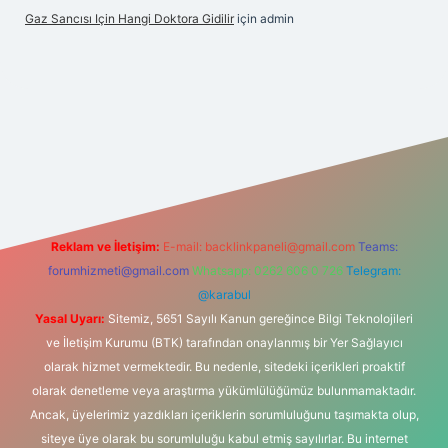
Gaz Sancısı Için Hangi Doktora Gidilir
için
admin
/
Reklam ve İletişim:
E-mail:
backlinkpaneli@gmail.com
Teams:
forumhizmeti@gmail.com
Whatsapp: 0262 606 0 726
Telegram:
@karabul
Yasal Uyarı:
Sitemiz, 5651 Sayılı Kanun gereğince Bilgi Teknolojileri
ve İletişim Kurumu (BTK) tarafından onaylanmış bir Yer Sağlayıcı
olarak hizmet vermektedir. Bu nedenle, sitedeki içerikleri proaktif
olarak denetleme veya araştırma yükümlülüğümüz bulunmamaktadır.
Ancak, üyelerimiz yazdıkları içeriklerin sorumluluğunu taşımakta olup,
siteye üye olarak bu sorumluluğu kabul etmiş sayılırlar. Bu internet