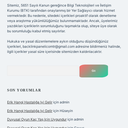
Sitemiz, 5651 Sayılı Kanun gereğince Bilgi Teknolojileri ve İletişim
Kurumu (BTK) tarafından onaylanmış bir Yer Sağlayıcı olarak hizmet
vermektedir. Bu nedenle, sitedeki içerikleri proaktif olarak denetleme
veya araştırma yükümlülüğümüz bulunmamaktadır. Ancak, üyelerimiz
yazdıkları içeriklerin sorumluluğunu taşımakta olup, siteye üye olarak
bu sorumluluğu kabul etmiş sayılırlar.
Hukuka ve yasal düzenlemelere aykırı olduğunu düşündüğünüz
içerikleri,
backlinkpanelicomtr@gmail.com
adresine bildirmeniz halinde,
ilgili içerikler yasal süre içerisinde sitemizden kaldırılacaktır.
Arama
SON YORUMLAR
Erik Hangi Hastalığa Iyi Gelir
için
admin
Erik Hangi Hastalığa Iyi Gelir
için
Hüseyin
Duyusal Oyun Kaç Yaş Için Uygundur
için
admin
Duyusal Oyun Kaç Yaş Için Uygundur
için
Çavuş