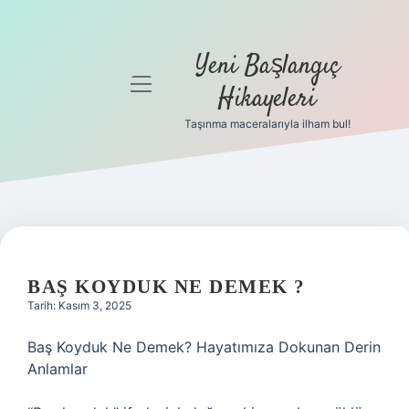
Yeni Başlangıç
menüyü
Hikayeleri
aç
Taşınma maceralarıyla ilham bul!
Anasayfa
Gizlilik
Politikası
Yasal Uyarı
BAŞ KOYDUK NE DEMEK ?
Hakkımızda
Tarih: Kasım 3, 2025
Baş Koyduk Ne Demek? Hayatımıza Dokunan Derin
Anlamlar