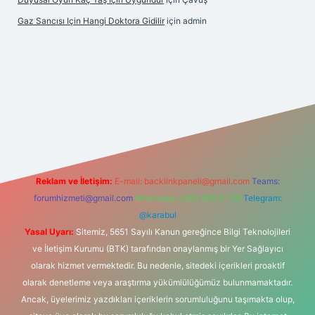
Gaz Sancısı Için Hangi Doktora Gidilir
için
admin
yz/
Reklam ve İletişim:
E-mail:
backlinkpaneli@gmail.com
Teams:
forumhizmeti@gmail.com
Whatsapp: 0262 606 0 726
Telegram:
@karabul
Yasal Uyarı:
Sitemiz, 5651 Sayılı Kanun gereğince Bilgi Teknolojileri
ve İletişim Kurumu (BTK) tarafından onaylanmış bir Yer Sağlayıcı
olarak hizmet vermektedir. Bu nedenle, sitedeki içerikleri proaktif
olarak denetleme veya araştırma yükümlülüğümüz bulunmamaktadır.
Ancak, üyelerimiz yazdıkları içeriklerin sorumluluğunu taşımakta olup,