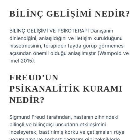
BILINÇ GELIŞIMI NEDIR?
BİLİNÇ GELİŞİMİ VE PSİKOTERAPİ Danışanın
dinlendiğini, anlaşıldığını ve iletişim kurulduğunu
hissetmesinin, terapiden fayda görüp görmemesi
açısından önemli olduğu anlaşılmıştır (Wampold ve
Imel 2015).
FREUD’UN
PSIKANALITIK KURAMI
NEDIR?
Sigmund Freud tarafından, hastanın zihnindeki
bilinçli ve bilinçdışı unsurların etkileşimini
inceleyerek, bastırılmış korku ve çatışmaları rüya
yorumlama ve serbest çağrışım gibi tekniklerle