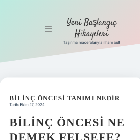
Yeni Başlangıç
menüyü
Hikayeleri
aç
Taşınma maceralarıyla ilham bul!
Anasayfa
Gizlilik
Politikası
Yasal Uyarı
BILINÇ ÖNCESI TANIMI NEDIR
Hakkımızda
Tarih: Ekim 27, 2024
BILINÇ ÖNCESI NE
DEMEK FELSEFE?