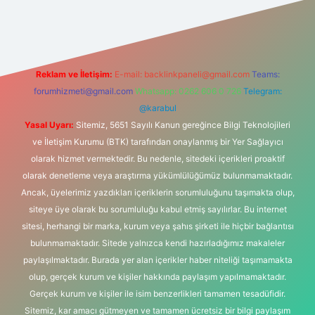
lbet
vd casino
vdcasino
https://www.betexper.xyz/
Reklam ve İletişim:
E-mail:
backlinkpaneli@gmail.com
Teams:
forumhizmeti@gmail.com
Whatsapp: 0262 606 0 726
Telegram:
@karabul
Yasal Uyarı:
Sitemiz, 5651 Sayılı Kanun gereğince Bilgi Teknolojileri
ve İletişim Kurumu (BTK) tarafından onaylanmış bir Yer Sağlayıcı
olarak hizmet vermektedir. Bu nedenle, sitedeki içerikleri proaktif
olarak denetleme veya araştırma yükümlülüğümüz bulunmamaktadır.
Ancak, üyelerimiz yazdıkları içeriklerin sorumluluğunu taşımakta olup,
siteye üye olarak bu sorumluluğu kabul etmiş sayılırlar. Bu internet
sitesi, herhangi bir marka, kurum veya şahıs şirketi ile hiçbir bağlantısı
bulunmamaktadır. Sitede yalnızca kendi hazırladığımız makaleler
paylaşılmaktadır. Burada yer alan içerikler haber niteliği taşımamakta
olup, gerçek kurum ve kişiler hakkında paylaşım yapılmamaktadır.
Gerçek kurum ve kişiler ile isim benzerlikleri tamamen tesadüfidir.
Sitemiz, kar amacı gütmeyen ve tamamen ücretsiz bir bilgi paylaşım