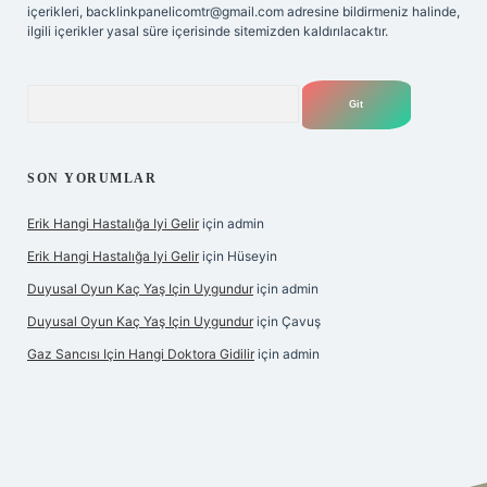
içerikleri,
backlinkpanelicomtr@gmail.com
adresine bildirmeniz halinde,
ilgili içerikler yasal süre içerisinde sitemizden kaldırılacaktır.
Arama
SON YORUMLAR
Erik Hangi Hastalığa Iyi Gelir
için
admin
Erik Hangi Hastalığa Iyi Gelir
için
Hüseyin
Duyusal Oyun Kaç Yaş Için Uygundur
için
admin
Duyusal Oyun Kaç Yaş Için Uygundur
için
Çavuş
Gaz Sancısı Için Hangi Doktora Gidilir
için
admin