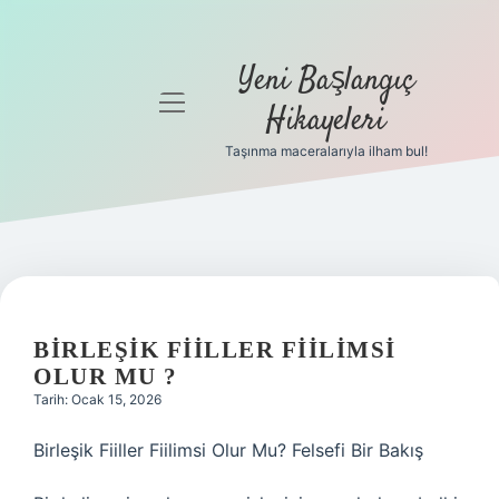
Yeni Başlangıç
menüyü
Hikayeleri
aç
Taşınma maceralarıyla ilham bul!
Anasayfa
Gizlilik
Politikası
Yasal Uyarı
BIRLEŞIK FIILLER FIILIMSI
Hakkımızda
OLUR MU ?
Tarih: Ocak 15, 2026
Birleşik Fiiller Fiilimsi Olur Mu? Felsefi Bir Bakış