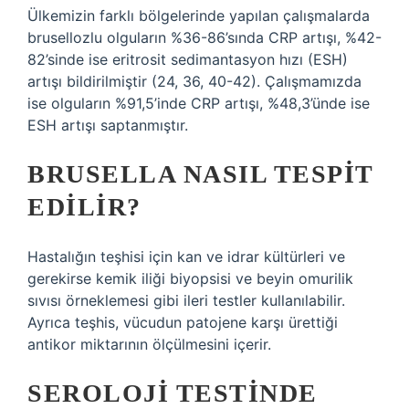
Ülkemizin farklı bölgelerinde yapılan çalışmalarda
brusellozlu olguların %36-86’sında CRP artışı, %42-
82’sinde ise eritrosit sedimantasyon hızı (ESH)
artışı bildirilmiştir (24, 36, 40-42). Çalışmamızda
ise olguların %91,5’inde CRP artışı, %48,3’ünde ise
ESH artışı saptanmıştır.
BRUSELLA NASIL TESPIT
EDILIR?
Hastalığın teşhisi için kan ve idrar kültürleri ve
gerekirse kemik iliği biyopsisi ve beyin omurilik
sıvısı örneklemesi gibi ileri testler kullanılabilir.
Ayrıca teşhis, vücudun patojene karşı ürettiği
antikor miktarının ölçülmesini içerir.
SEROLOJI TESTINDE