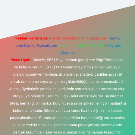
bet
vd casino
vdcasino
https://www.betexper.xyz/
Reklam ve İletişim:
E-mail:
backlinkpaneli@gmail.com
Teams:
forumhizmeti@gmail.com
Whatsapp: 0262 606 0 726
Telegram:
@karabul
Yasal Uyarı:
Sitemiz, 5651 Sayılı Kanun gereğince Bilgi Teknolojileri
ve İletişim Kurumu (BTK) tarafından onaylanmış bir Yer Sağlayıcı
olarak hizmet vermektedir. Bu nedenle, sitedeki içerikleri proaktif
olarak denetleme veya araştırma yükümlülüğümüz bulunmamaktadır.
Ancak, üyelerimiz yazdıkları içeriklerin sorumluluğunu taşımakta olup,
siteye üye olarak bu sorumluluğu kabul etmiş sayılırlar. Bu internet
sitesi, herhangi bir marka, kurum veya şahıs şirketi ile hiçbir bağlantısı
bulunmamaktadır. Sitede yalnızca kendi hazırladığımız makaleler
paylaşılmaktadır. Burada yer alan içerikler haber niteliği taşımamakta
olup, gerçek kurum ve kişiler hakkında paylaşım yapılmamaktadır.
Gerçek kurum ve kişiler ile isim benzerlikleri tamamen tesadüfidir.