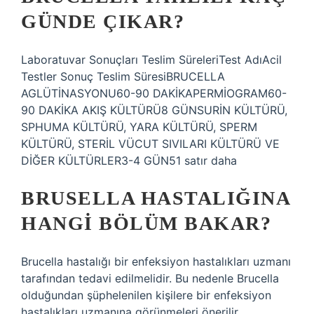
GÜNDE ÇIKAR?
Laboratuvar Sonuçları Teslim SüreleriTest AdıAcil
Testler Sonuç Teslim SüresiBRUCELLA
AGLÜTİNASYONU60-90 DAKİKAPERMİOGRAM60-
90 DAKİKA AKIŞ KÜLTÜRÜ8 GÜNSURİN KÜLTÜRÜ,
SPHUMA KÜLTÜRÜ, YARA KÜLTÜRÜ, SPERM
KÜLTÜRÜ, STERİL VÜCUT SIVILARI KÜLTÜRÜ VE
DİĞER KÜLTÜRLER3-4 GÜN51 satır daha
BRUSELLA HASTALIĞINA
HANGI BÖLÜM BAKAR?
Brucella hastalığı bir enfeksiyon hastalıkları uzmanı
tarafından tedavi edilmelidir. Bu nedenle Brucella
olduğundan şüphelenilen kişilere bir enfeksiyon
hastalıkları uzmanına görünmeleri önerilir.