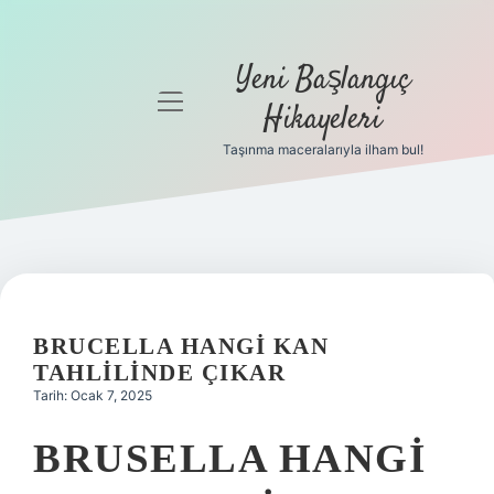
Yeni Başlangıç
menüyü
Hikayeleri
aç
Taşınma maceralarıyla ilham bul!
Anasayfa
Gizlilik
Politikası
Yasal Uyarı
BRUCELLA HANGI KAN
Hakkımızda
TAHLILINDE ÇIKAR
Tarih: Ocak 7, 2025
BRUSELLA HANGI