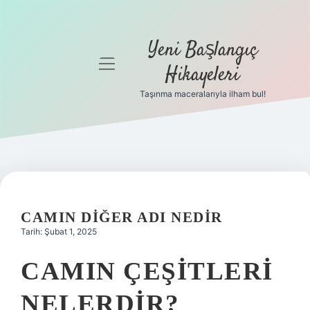
Yeni Başlangıç
menüyü
Hikayeleri
aç
Taşınma maceralarıyla ilham bul!
Anasayfa
Gizlilik
Politikası
Yasal Uyarı
CAMIN DIĞER ADI NEDIR
Hakkımızda
Tarih: Şubat 1, 2025
CAMIN ÇEŞITLERI
NELERDIR?