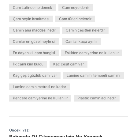
Cam Latince ne demek
Cam neye denir
Çam neyin kısaltması
Cam türleri nelerdir
Camın ana maddesi nedir
Camın çeşitleri nelerdir
Camlar en güzel neyle sil
Camlar kaça ayrılır
En dayanıklı cam hangisi
Eskiden cam yerine ne kullanılır
İlk camı kim buldu
Kaç çeşit çam var
Kaç çeşit gözlük camı var
Lamine cam mı temperli cam mı
Lamine camın metresi ne kadar
Pencere cam yerine ne kullanılır
Plastik camın adı nedir
Önceki Yazı
Bahçede Ot Çıkmaması Için Ne Yapmalı