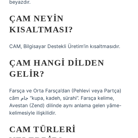
beyazdır.
ÇAM NEYIN
KISALTMASI?
CAM, Bilgisayar Destekli Üretim’in kısaltmasıdır.
ÇAM HANGI DILDEN
GELIR?
Farsça ve Orta Farsça’dan (Pehlevi veya Partça)
cām جام “kupa, kadeh, sürahi”. Farsça kelime,
Avestan (Zend) dilinde aynı anlama gelen yāme-
kelimesiyle ilişkilidir.
CAM TÜRLERI