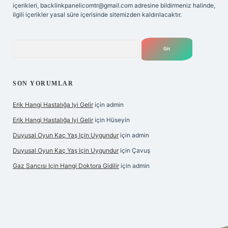
içerikleri,
backlinkpanelicomtr@gmail.com
adresine bildirmeniz halinde,
ilgili içerikler yasal süre içerisinde sitemizden kaldırılacaktır.
Arama
SON YORUMLAR
Erik Hangi Hastalığa Iyi Gelir
için
admin
Erik Hangi Hastalığa Iyi Gelir
için
Hüseyin
Duyusal Oyun Kaç Yaş Için Uygundur
için
admin
Duyusal Oyun Kaç Yaş Için Uygundur
için
Çavuş
Gaz Sancısı Için Hangi Doktora Gidilir
için
admin