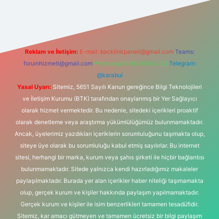
lbet
vd casino
vdcasino
https://www.betexper.xyz/
Reklam ve İletişim:
E-mail:
backlinkpaneli@gmail.com
Teams:
forumhizmeti@gmail.com
Whatsapp: 0262 606 0 726
Telegram:
@karabul
Yasal Uyarı:
Sitemiz, 5651 Sayılı Kanun gereğince Bilgi Teknolojileri
ve İletişim Kurumu (BTK) tarafından onaylanmış bir Yer Sağlayıcı
olarak hizmet vermektedir. Bu nedenle, sitedeki içerikleri proaktif
olarak denetleme veya araştırma yükümlülüğümüz bulunmamaktadır.
Ancak, üyelerimiz yazdıkları içeriklerin sorumluluğunu taşımakta olup,
siteye üye olarak bu sorumluluğu kabul etmiş sayılırlar. Bu internet
sitesi, herhangi bir marka, kurum veya şahıs şirketi ile hiçbir bağlantısı
bulunmamaktadır. Sitede yalnızca kendi hazırladığımız makaleler
paylaşılmaktadır. Burada yer alan içerikler haber niteliği taşımamakta
olup, gerçek kurum ve kişiler hakkında paylaşım yapılmamaktadır.
Gerçek kurum ve kişiler ile isim benzerlikleri tamamen tesadüfidir.
Sitemiz, kar amacı gütmeyen ve tamamen ücretsiz bir bilgi paylaşım