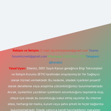
bet
vd casino
vdcasino
https://www.betexper.xyz/
Reklam ve İletişim:
E-mail:
backlinkpaneli@gmail.com
Teams:
forumhizmeti@gmail.com
Whatsapp: 0262 606 0 726
Telegram:
@karabul
Yasal Uyarı:
Sitemiz, 5651 Sayılı Kanun gereğince Bilgi Teknolojileri
ve İletişim Kurumu (BTK) tarafından onaylanmış bir Yer Sağlayıcı
olarak hizmet vermektedir. Bu nedenle, sitedeki içerikleri proaktif
olarak denetleme veya araştırma yükümlülüğümüz bulunmamaktadır.
Ancak, üyelerimiz yazdıkları içeriklerin sorumluluğunu taşımakta olup,
siteye üye olarak bu sorumluluğu kabul etmiş sayılırlar. Bu internet
sitesi, herhangi bir marka, kurum veya şahıs şirketi ile hiçbir bağlantısı
bulunmamaktadır. Sitede yalnızca kendi hazırladığımız makaleler