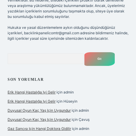
vermektedir. Bu nedenle, sitedeki içerikleri proaktif olarak denetleme
veya araştırma yükümlülüğümüz bulunmamaktadır. Ancak, üyelerimiz
yazdıkları içeriklerin sorumluluğunu taşımakta olup, siteye üye olarak
bu sorumluluğu kabul etmiş sayılırlar.
Hukuka ve yasal düzenlemelere aykırı olduğunu düşündüğünüz
içerikleri,
backlinkpanelicomtr@gmail.com
adresine bildirmeniz halinde,
ilgili içerikler yasal süre içerisinde sitemizden kaldırılacaktır.
Arama
SON YORUMLAR
Erik Hangi Hastalığa Iyi Gelir
için
admin
Erik Hangi Hastalığa Iyi Gelir
için
Hüseyin
Duyusal Oyun Kaç Yaş Için Uygundur
için
admin
Duyusal Oyun Kaç Yaş Için Uygundur
için
Çavuş
Gaz Sancısı Için Hangi Doktora Gidilir
için
admin