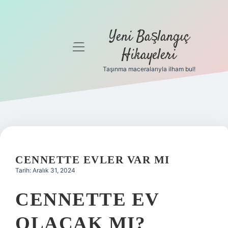
Yeni Başlangıç
menüyü
Hikayeleri
aç
Taşınma maceralarıyla ilham bul!
Anasayfa
Gizlilik
Politikası
Yasal Uyarı
CENNETTE EVLER VAR MI
Hakkımızda
Tarih: Aralık 31, 2024
CENNETTE EV
OLACAK MI?