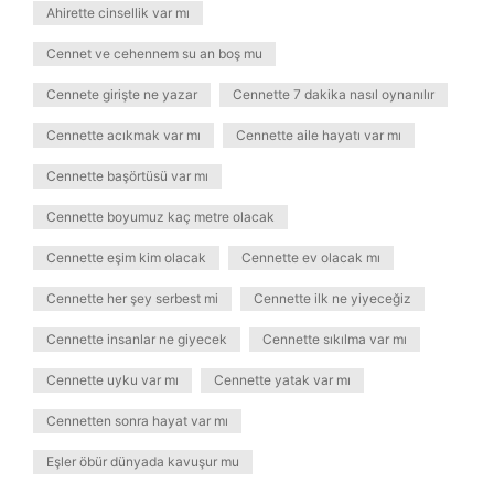
Ahirette cinsellik var mı
Cennet ve cehennem su an boş mu
Cennete girişte ne yazar
Cennette 7 dakika nasıl oynanılır
Cennette acıkmak var mı
Cennette aile hayatı var mı
Cennette başörtüsü var mı
Cennette boyumuz kaç metre olacak
Cennette eşim kim olacak
Cennette ev olacak mı
Cennette her şey serbest mi
Cennette ilk ne yiyeceğiz
Cennette insanlar ne giyecek
Cennette sıkılma var mı
Cennette uyku var mı
Cennette yatak var mı
Cennetten sonra hayat var mı
Eşler öbür dünyada kavuşur mu