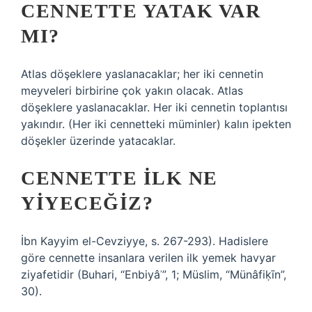
CENNETTE YATAK VAR
MI?
Atlas döşeklere yaslanacaklar; her iki cennetin
meyveleri birbirine çok yakın olacak. Atlas
döşeklere yaslanacaklar. Her iki cennetin toplantısı
yakındır. (Her iki cennetteki müminler) kalın ipekten
döşekler üzerinde yatacaklar.
CENNETTE ILK NE
YIYECEĞIZ?
İbn Kayyim el-Cevziyye, s. 267-293). Hadislere
göre cennette insanlara verilen ilk yemek havyar
ziyafetidir (Buhari, “Enbiyâʾ”, 1; Müslim, “Münâfiḳīn”,
30).