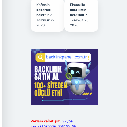
Köftenin
Elması ile
kökenleri
ünlü ilimiz
nelerdir ?
neresidir ?
Temmuz 27,
Temmuz 25,
2026
2026
Reklam ve İletişim:
Skype:
live:.cid.575569c608265c69