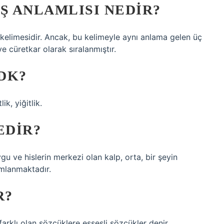
Ş ANLAMLISI NEDIR?
 kelimesidir. Ancak, bu kelimeyle aynı anlama gelen üç
ve cüretkar olarak sıralanmıştır.
DK?
k, yiğitlik.
EDIR?
gu ve hislerin merkezi olan kalp, orta, bir şeyin
ımlanmaktadır.
R?
farklı olan sözcüklere eşsesli sözcükler denir.