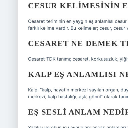
CESUR KELIMESININ E
Cesaret teriminin en yaygın eş anlamlısı cesur
farklı kelime vardır. Bu kelimeler; cesur, cesur 
CESARET NE DEMEK T
Cesaret TDK tanımı; cesaret, korkusuzluk, yiğitli
KALP EŞ ANLAMLISI N
Kalp, “kalp, hayatın merkezi sayılan organ, duy
merkezi, kalp hastalığı, aşk, gönül” olarak tan
EŞ SESLI ANLAM NEDI
Yazılışı ve okunuşu aynı olan; ancak anlamları 