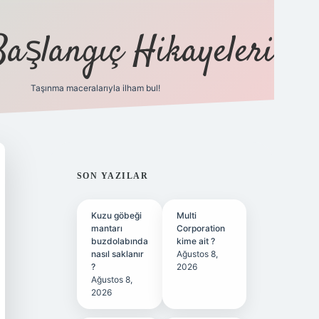
Başlangıç Hikayeleri
Taşınma maceralarıyla ilham bul!
ilbet
vd casino
vdcasino
https://www.betexper.xyz/
SIDEBAR
SON YAZILAR
Kuzu göbeği
Multi
mantarı
Corporation
buzdolabında
kime ait ?
nasıl saklanır
Ağustos 8,
?
2026
Ağustos 8,
2026