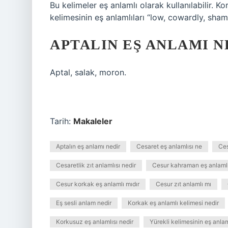
Bu kelimeler eş anlamlı olarak kullanılabilir. Ko
kelimesinin eş anlamlıları “low, cowardly, sham
APTALIN EŞ ANLAMI N
Aptal, salak, moron.
Tarih:
Makaleler
Aptalın eş anlamı nedir
Cesaret eş anlamlısı ne
Ce
Cesaretlik zıt anlamlısı nedir
Cesur kahraman eş anlaml
Cesur korkak eş anlamlı mıdır
Cesur zıt anlamlı mı
Eş sesli anlam nedir
Korkak eş anlamlı kelimesi nedir
Korkusuz eş anlamlısı nedir
Yürekli kelimesinin eş anla