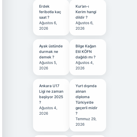
Erdek
Kur’an-ı
feribotla kaç
Kerim hangi
saat ?
dildir ?
Ağustos 6,
Ağustos 6,
2026
2026
Ayak üstünde
Bilge Kağan
durmak ne
Etil KÖFN
demek ?
dağıldı mı ?
Ağustos 5,
Ağustos 4,
2026
2026
Ankara U17
Yurt dışında
Ligi ne zaman
alınan
başlıyor 2025
diploma
?
Türkiye’de
Ağustos 4,
geçerli midir
2026
?
Temmuz 29,
2026