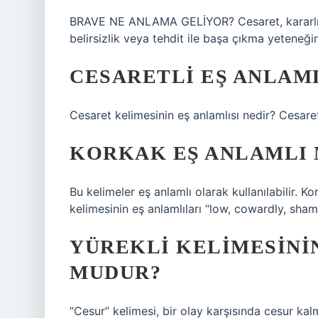
BRAVE NE ANLAMA GELİYOR? Cesaret, kararlılık, 
belirsizlik veya tehdit ile başa çıkma yeteneği
CESARETLI EŞ ANLAML
Cesaret kelimesinin eş anlamlısı nedir? Cesaret 
KORKAK EŞ ANLAMLI 
Bu kelimeler eş anlamlı olarak kullanılabilir. Ko
kelimesinin eş anlamlıları “low, cowardly, sham
YÜREKLI KELIMESININ
MUDUR?
“Cesur” kelimesi, bir olay karşısında cesur kalm