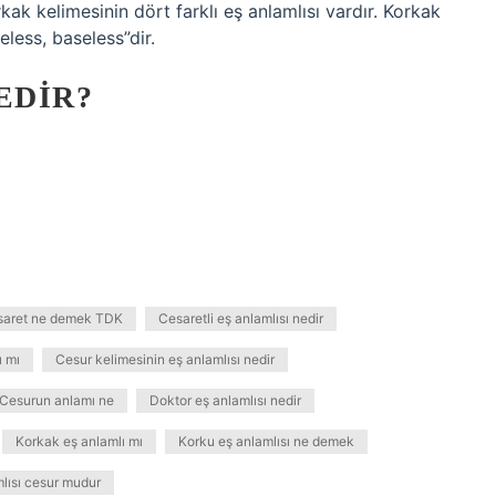
rkak kelimesinin dört farklı eş anlamlısı vardır. Korkak
eless, baseless”dir.
EDIR?
saret ne demek TDK
Cesaretli eş anlamlısı nedir
ı mı
Cesur kelimesinin eş anlamlısı nedir
Cesurun anlamı ne
Doktor eş anlamlısı nedir
Korkak eş anlamlı mı
Korku eş anlamlısı ne demek
mlısı cesur mudur