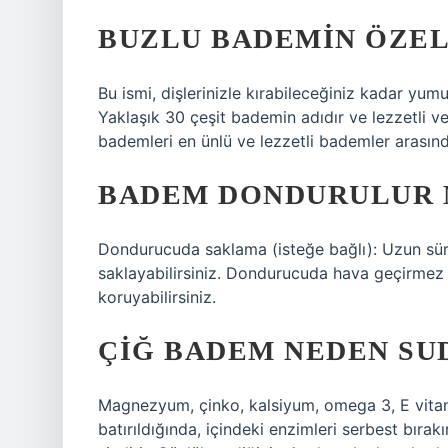
BUZLU BADEMIN ÖZEL
Bu ismi, dişlerinizle kırabileceğiniz kadar yum
Yaklaşık 30 çeşit bademin adıdır ve lezzetli ve
bademleri en ünlü ve lezzetli bademler arasınd
BADEM DONDURULUR 
Dondurucuda saklama (isteğe bağlı): Uzun sü
saklayabilirsiniz. Dondurucuda hava geçirmez b
koruyabilirsiniz.
ÇIĞ BADEM NEDEN SU
Magnezyum, çinko, kalsiyum, omega 3, E vitam
batırıldığında, içindeki enzimleri serbest bırak