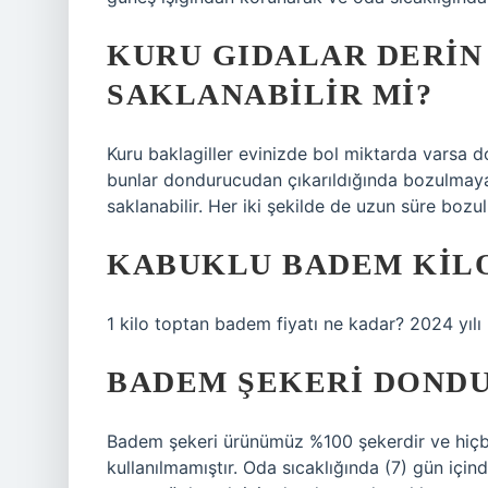
KURU GIDALAR DERI
SAKLANABILIR MI?
Kuru baklagiller evinizde bol miktarda varsa d
bunlar dondurucudan çıkarıldığında bozulmayan 
saklanabilir. Her iki şekilde de uzun süre bozu
KABUKLU BADEM KILO
1 kilo toptan badem fiyatı ne kadar? 2024 yılı 
BADEM ŞEKERI DOND
Badem şekeri ürünümüz %100 şekerdir ve hiç
kullanılmamıştır. Oda sıcaklığında (7) gün içind