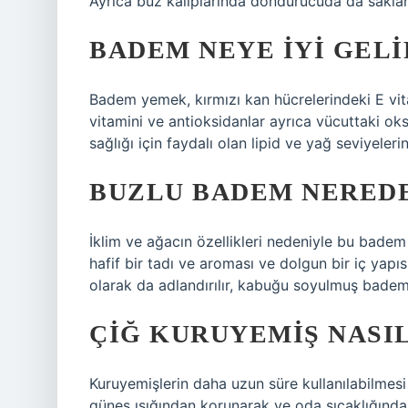
Ayrıca buz kalıplarında dondurucuda da saklana
BADEM NEYE IYI GELI
Badem yemek, kırmızı kan hücrelerindeki E vitami
vitamini ve antioksidanlar ayrıca vücuttaki ok
sağlığı için faydalı olan lipid ve yağ seviyelerini 
BUZLU BADEM NERED
İklim ve ağacın özellikleri nedeniyle bu badem
hafif bir tadı ve aroması ve dolgun bir iç ya
olarak da adlandırılır, kabuğu soyulmuş bademl
ÇIĞ KURUYEMIŞ NASI
Kuruyemişlerin daha uzun süre kullanılabilmesi
güneş ışığından korunarak ve oda sıcaklığında