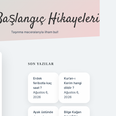
Başlangıç Hikayeleri
Taşınma maceralarıyla ilham bul!
ilbet
vd casino
vdcasino
https://www.betexper.xyz/
SIDEBAR
SON YAZILAR
Erdek
Kur’an-ı
feribotla kaç
Kerim hangi
saat ?
dildir ?
Ağustos 6,
Ağustos 6,
2026
2026
Ayak üstünde
Bilge Kağan