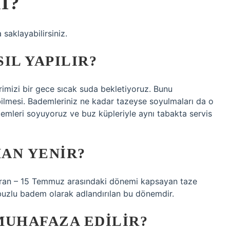
I?
aklayabilirsiniz.
IL YAPILIR?
izi bir gece sıcak suda bekletiyoruz. Bunu
ilmesi. Bademleriniz ne kadar tazeyse soyulmaları da o
emleri soyuyoruz ve buz küpleriyle aynı tabakta servis
AN YENIR?
aziran – 15 Temmuz arasındaki dönemi kapsayan taze
buzlu badem olarak adlandırılan bu dönemdir.
MUHAFAZA EDILIR?