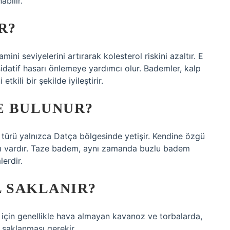
bilir.
R?
ni seviyelerini artırarak kolesterol riskini azaltır. E
sidatif hasarı önlemeye yardımcı olur. Bademler, kalp
etkili bir şekilde iyileştirir.
E BULUNUR?
 türü yalnızca Datça bölgesinde yetişir. Kendine özgü
pısı vardır. Taze badem, aynı zamanda buzlu badem
erdir.
L SAKLANIR?
 için genellikle hava almayan kavanoz ve torbalarda,
 saklanması gerekir.