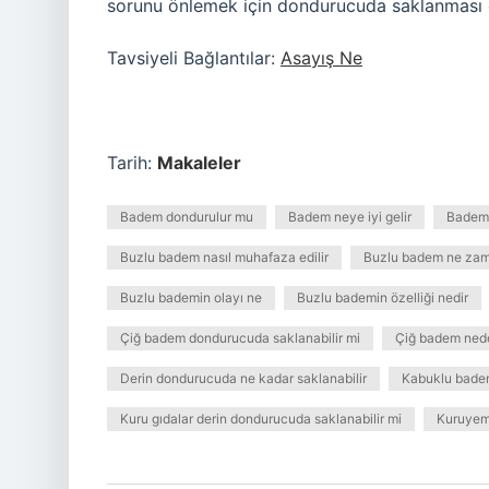
sorunu önlemek için dondurucuda saklanması ön
Tavsiyeli Bağlantılar:
Asayış Ne
Tarih:
Makaleler
Badem dondurulur mu
Badem neye iyi gelir
Badem 
Buzlu badem nasıl muhafaza edilir
Buzlu badem ne zam
Buzlu bademin olayı ne
Buzlu bademin özelliği nedir
Çiğ badem dondurucuda saklanabilir mi
Çiğ badem nede
Derin dondurucuda ne kadar saklanabilir
Kabuklu badem
Kuru gıdalar derin dondurucuda saklanabilir mi
Kuruyem