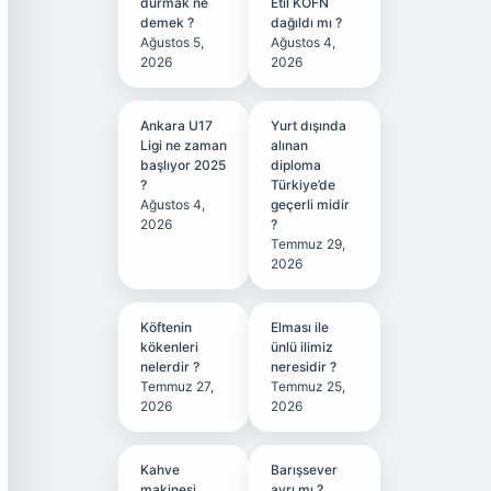
durmak ne
Etil KÖFN
demek ?
dağıldı mı ?
Ağustos 5,
Ağustos 4,
2026
2026
Ankara U17
Yurt dışında
Ligi ne zaman
alınan
başlıyor 2025
diploma
?
Türkiye’de
Ağustos 4,
geçerli midir
2026
?
Temmuz 29,
2026
Köftenin
Elması ile
kökenleri
ünlü ilimiz
nelerdir ?
neresidir ?
Temmuz 27,
Temmuz 25,
2026
2026
Kahve
Barışsever
makinesi
ayrı mı ?