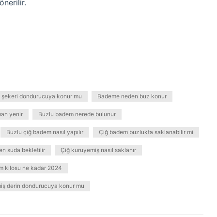
erilir.
şekeri dondurucuya konur mu
Bademe neden buz konur
an yenir
Buzlu badem nerede bulunur
Buzlu çiğ badem nasıl yapılır
Çiğ badem buzlukta saklanabilir mi
n suda bekletilir
Çiğ kuruyemiş nasıl saklanır
 kilosu ne kadar 2024
iş derin dondurucuya konur mu