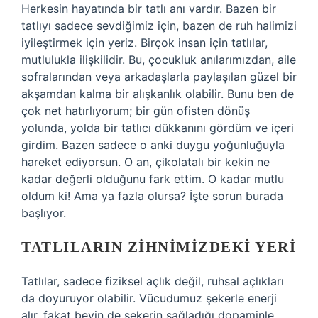
Herkesin hayatında bir tatlı anı vardır. Bazen bir
tatlıyı sadece sevdiğimiz için, bazen de ruh halimizi
iyileştirmek için yeriz. Birçok insan için tatlılar,
mutlulukla ilişkilidir. Bu, çocukluk anılarımızdan, aile
sofralarından veya arkadaşlarla paylaşılan güzel bir
akşamdan kalma bir alışkanlık olabilir. Bunu ben de
çok net hatırlıyorum; bir gün ofisten dönüş
yolunda, yolda bir tatlıcı dükkanını gördüm ve içeri
girdim. Bazen sadece o anki duygu yoğunluğuyla
hareket ediyorsun. O an, çikolatalı bir kekin ne
kadar değerli olduğunu fark ettim. O kadar mutlu
oldum ki! Ama ya fazla olursa? İşte sorun burada
başlıyor.
TATLILARIN ZIHNIMIZDEKI YERI
Tatlılar, sadece fiziksel açlık değil, ruhsal açlıkları
da doyuruyor olabilir. Vücudumuz şekerle enerji
alır, fakat beyin de şekerin sağladığı dopaminle