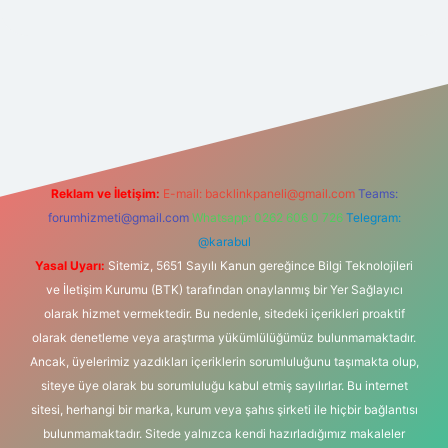
z/
Reklam ve İletişim:
E-mail:
backlinkpaneli@gmail.com
Teams:
forumhizmeti@gmail.com
Whatsapp: 0262 606 0 726
Telegram:
@karabul
Yasal Uyarı:
Sitemiz, 5651 Sayılı Kanun gereğince Bilgi Teknolojileri
ve İletişim Kurumu (BTK) tarafından onaylanmış bir Yer Sağlayıcı
olarak hizmet vermektedir. Bu nedenle, sitedeki içerikleri proaktif
olarak denetleme veya araştırma yükümlülüğümüz bulunmamaktadır.
Ancak, üyelerimiz yazdıkları içeriklerin sorumluluğunu taşımakta olup,
siteye üye olarak bu sorumluluğu kabul etmiş sayılırlar. Bu internet
sitesi, herhangi bir marka, kurum veya şahıs şirketi ile hiçbir bağlantısı
bulunmamaktadır. Sitede yalnızca kendi hazırladığımız makaleler