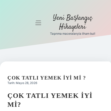
Yeni Başlangıç
menüyü
Hikayeleri
aç
Taşınma maceralarıyla ilham bul!
Anasayfa
Gizlilik
Politikası
Yasal Uyarı
ÇOK TATLI YEMEK IYI MI ?
Hakkımızda
Tarih: Mayıs 28, 2026
ÇOK TATLI YEMEK İYI
MI?