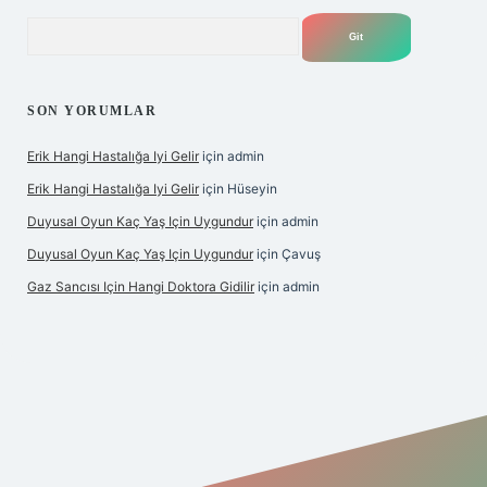
Arama
SON YORUMLAR
Erik Hangi Hastalığa Iyi Gelir
için
admin
Erik Hangi Hastalığa Iyi Gelir
için
Hüseyin
Duyusal Oyun Kaç Yaş Için Uygundur
için
admin
Duyusal Oyun Kaç Yaş Için Uygundur
için
Çavuş
Gaz Sancısı Için Hangi Doktora Gidilir
için
admin
bet
vd casino
vdcasino
https://www.betexper.xyz/