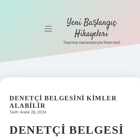
Yeni Başlangıç
menüyü
Hikayeleri
aç
Taşınma maceralarıyla ilham bul!
Anasayfa
Gizlilik
Politikası
Yasal Uyarı
DENETÇI BELGESINI KIMLER
Hakkımızda
ALABILIR
Tarih: Aralık 26, 2024
DENETÇI BELGESI